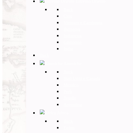
Estremo Oriente
Back
Cina
Vietnam e Cambogia
Birmania
Indonesia
Giappone
India
Back
Americhe
Back
Stati Uniti e Canada
Messico
Perù
Brasile
Argentina
Africa
Back
Egitto