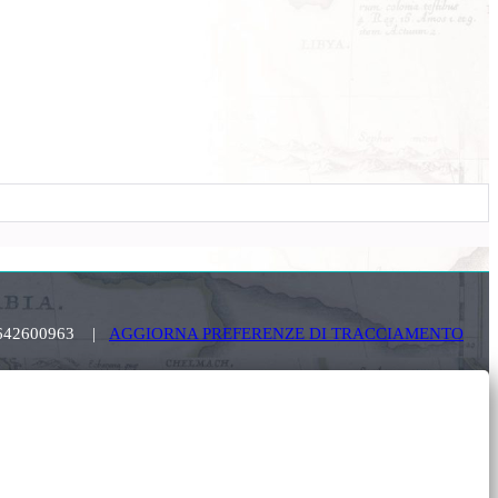
. 03642600963 |
AGGIORNA PREFERENZE DI TRACCIAMENTO