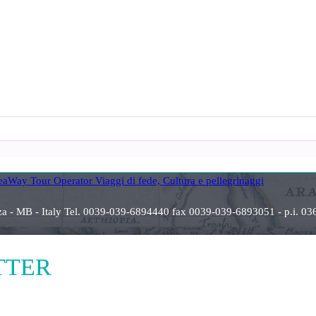
anza - MB - Italy Tel. 0039-039-6894440 fax 0039-039-6893051 - p.i
ETTER