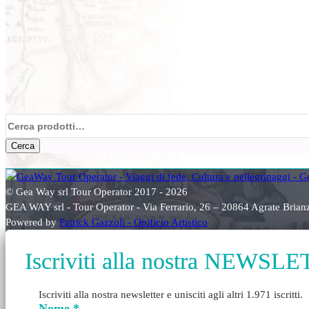
Cerca:
Cerca
© Gea Way srl Tour Operator 2017 - 2026
GEA WAY srl - Tour Operator - Via Ferrario, 26 – 20864 Agrate Bri
Powered by
Patrick Gazzoli - Opificio Artistico
Iscriviti alla nostra NEWSL
Iscriviti alla nostra newsletter e unisciti agli altri 1.971 iscritti.
Nome
*