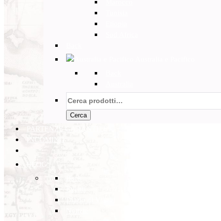
Marocco
Tunisia
Etiopia
Sud Africa
Back
Australia e Pacifico
Back
Australia
Cerca:
Cerca
PARTENZE GARANTITE
INCOMING
BLOG
Back
Eventi
Diario di Viaggi
Notizie