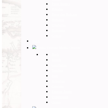
Paesi Baltici
Polonia
Paesi dei Balcani
Bulgaria
Ungheria
Romania
Grecia
Back
Medio Oriente
Back
Israele
Giordania
Turchia
Iran
Armenia
Georgia
Emirati Arabi
Uzbekistan
Oman