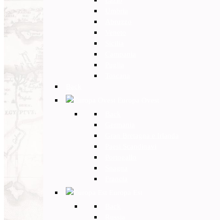
Umbria
Abruzzo
Veneto
Sicilia
Campania
Puglia
Toscana
Back
Europa Ovest
Back
Germania
Gran Bretagna e Irlanda
Paesi Scandinavi
Portogallo
Spagna
Francia
Europa Est
Back
Russia