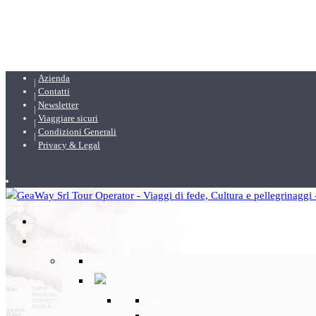
Azienda
Contatti
Newsletter
Viaggiare sicuri
Condizioni Generali
Privacy & Legal
DESTINAZIONI
Back
Italia
Back
Lazio