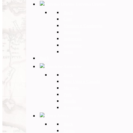
Estremo Oriente
Back
Cina
Vietnam e Cambogia
Birmania
Indonesia
Giappone
India
Back
Americhe
Back
Stati Uniti e Canada
Messico
Perù
Brasile
Argentina
Africa
Back
Egitto