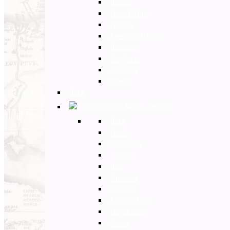
Russia
Paesi Baltici
Polonia
Paesi dei Balcani
Bulgaria
Ungheria
Romania
Grecia
Back
Medio Oriente
Back
Israele
Giordania
Turchia
Iran
Armenia
Georgia
Emirati Arabi
Uzbekistan
Oman