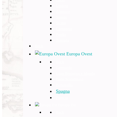
Umbria
Abruzzo
Veneto
Sicilia
Campania
Puglia
Toscana
Back
Europa Ovest
Back
Germania
Gran Bretagna e Irlanda
Paesi Scandinavi
Portogallo
Spagna
Francia
Europa Est
Back