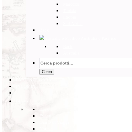
Marocco
Tunisia
Etiopia
Sud Africa
Back
Australia e Pacifico
Back
Australia
Cerca:
Cerca
PARTENZE GARANTITE
INCOMING
BLOG
Back
Eventi
Diario di Viaggi
Notizie