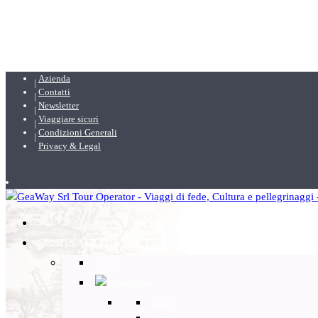
Azienda
Contatti
Newsletter
Viaggiare sicuri
Condizioni Generali
Privacy & Legal
DESTINAZIONI
Back
Italia
Back
Lazio