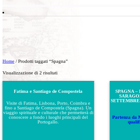
Home
/ Prodotti taggati “Spagna”
Visualizzazione di 2 risultati
Fatima e Santiago de Compostela
SPAGNA –
SARAGOZ
SETTEMBRE –
Visite di Fatima, Lisbona, Porto, Coimbra e
fino a Santiago de Compostela (Spagna). Un
viaggio spirituale e culturale che permetterà di
conoscere a fondo i luoghi principali del
Partenza da 
Portogallo.
qualif