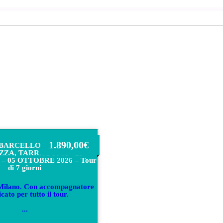
1.890,00
€
 BARCELLONA, GIRONA,
ZA, TARRAGONA – 29
 05 OTTOBRE 2026 – Tour
di 7 giorni
Milano. Con accompagnatore
icato per tutto il tour.
...