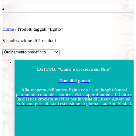
Home
/ Prodotti taggati “Egitto”
Visualizzazione di 2 risultati
EGITTO, “Cairo e crociera sul Nilo”
Tour di 8 giorni
Alla scoperta dell’antico Egitto con i suoi luoghi famosi
patrimonio culturale e storico. Visite approfondite a Il Cairo e
la classica crociera sul Nilo per le visite di Luxor, Aswan ed
Edfu con possibilità di escursione in giornata ad Abu Simbel.