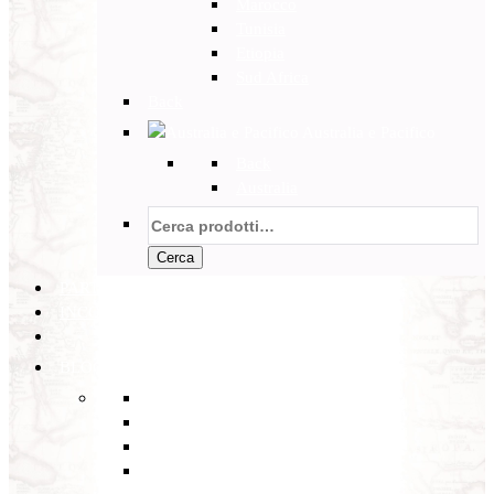
Marocco
Tunisia
Etiopia
Sud Africa
Back
Australia e Pacifico
Back
Australia
Cerca:
Cerca
PARTENZE GARANTITE
INCOMING
BLOG
Back
Eventi
Diario di Viaggi
Notizie