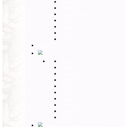
Paesi Baltici
Polonia
Paesi dei Balcani
Bulgaria
Ungheria
Romania
Grecia
Back
Medio Oriente
Back
Israele
Giordania
Turchia
Iran
Armenia
Georgia
Emirati Arabi
Uzbekistan
Oman
Estremo Oriente