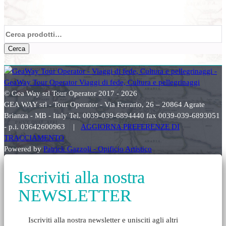
Cerca:
Cerca
© Gea Way srl Tour Operator 2017 - 2026
GEA WAY srl - Tour Operator - Via Ferrario, 26 – 20864 Agrate
Brianza - MB - Italy Tel. 0039-039-6894440 fax 0039-039-6893051
- p.i. 03642600963 |
AGGIORNA PREFERENZE DI
TRACCIAMENTO
Powered by
Patrick Gazzoli - Opificio Artistico
Iscriviti alla nostra
NEWSLETTER
Iscriviti alla nostra newsletter e unisciti agli altri