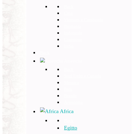
Back
Cina
Vietnam e Cambogia
Birmania
Indonesia
Giappone
India
Back
Americhe
Back
Stati Uniti e Canada
Messico
Perù
Brasile
Argentina
Africa
Back
Egitto