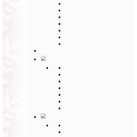
Umbria
Abruzzo
Veneto
Sicilia
Campania
Puglia
Toscana
Back
Europa Ovest
Back
Germania
Gran Bretagna e Irlanda
Paesi Scandinavi
Portogallo
Spagna
Francia
Europa Est
Back
Russia