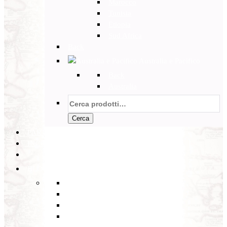
Marocco
Tunisia
Etiopia
Sud Africa
Back
Australia e Pacifico
Back
Australia
Cerca:
Cerca
PARTENZE GARANTITE
INCOMING
BLOG
Back
Eventi
Diario di Viaggi
Notizie