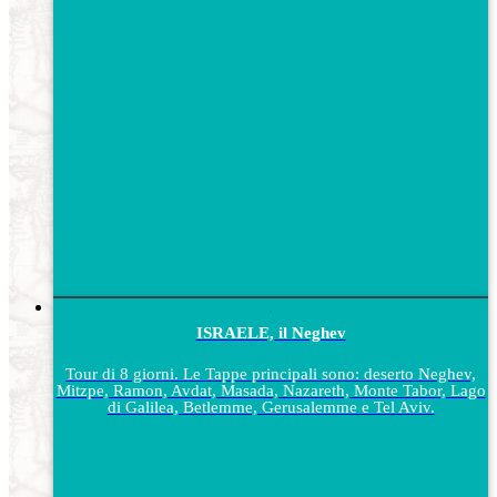
ISRAELE, il Neghev
Tour di 8 giorni. Le Tappe principali sono: deserto Neghev,
Mitzpe, Ramon, Avdat, Masada, Nazareth, Monte Tabor, Lago
di Galilea, Betlemme, Gerusalemme e Tel Aviv.