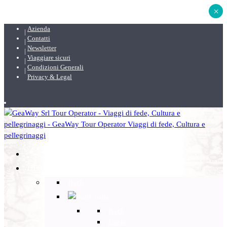
×
Azienda
Contatti
Newsletter
Viaggiare sicuri
Condizioni Generali
Privacy & Legal
DESTINAZIONI
Back
Italia
Back
Lazio