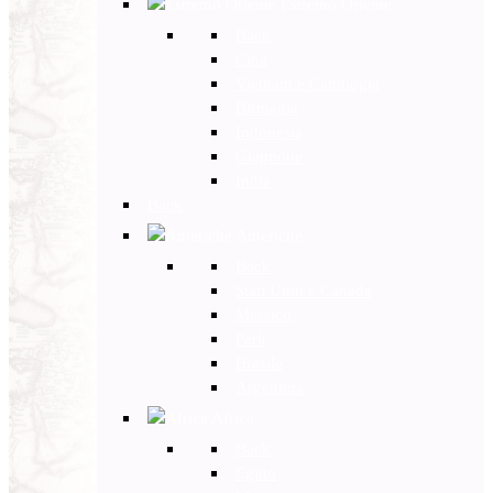
Estremo Oriente
Back
Cina
Vietnam e Cambogia
Birmania
Indonesia
Giappone
India
Back
Americhe
Back
Stati Uniti e Canada
Messico
Perù
Brasile
Argentina
Africa
Back
Egitto