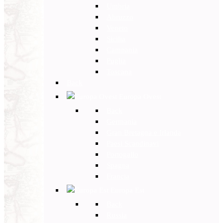
Umbria
Abruzzo
Veneto
Sicilia
Campania
Puglia
Toscana
Back
Europa Ovest
Back
Germania
Gran Bretagna e Irlanda
Paesi Scandinavi
Portogallo
Spagna
Francia
Europa Est
Back
Russia