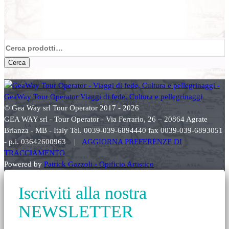
Cerca:
Cerca
© Gea Way srl Tour Operator 2017 - 2026
GEA WAY srl - Tour Operator - Via Ferrario, 26 – 20864 Agrate
Brianza - MB - Italy Tel. 0039-039-6894440 fax 0039-039-6893051
- p.i. 03642600963 |
AGGIORNA PREFERENZE DI
TRACCIAMENTO
Powered by
Patrick Gazzoli - Opificio Artistico
Iscriviti alla nostra
NEWSLETTER