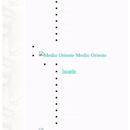
Paesi Baltici
Polonia
Paesi dei Balcani
Bulgaria
Ungheria
Romania
Grecia
Back
Medio Oriente
Back
Israele
Giordania
Turchia
Iran
Armenia
Georgia
Emirati Arabi
Uzbekistan
Oman