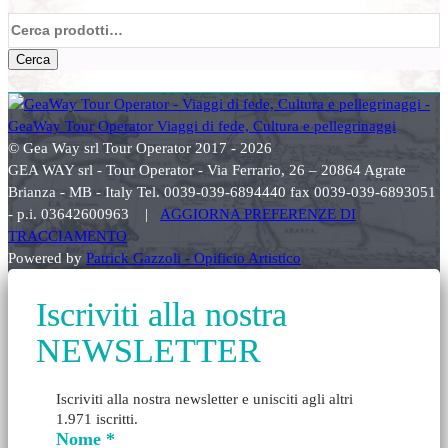
Cerca:
Cerca
© Gea Way srl Tour Operator 2017 - 2026
GEA WAY srl - Tour Operator - Via Ferrario, 26 – 20864 Agrate
Brianza - MB - Italy Tel. 0039-039-6894440 fax 0039-039-6893051
- p.i. 03642600963 |
AGGIORNA PREFERENZE DI
TRACCIAMENTO
Powered by
Patrick Gazzoli - Opificio Artistico
Iscriviti alla nostra
NEWSLETTER
Iscriviti alla nostra newsletter e unisciti agli altri
1.971 iscritti.
Nome
*