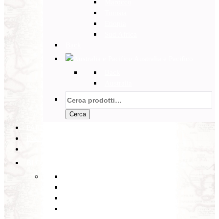
Marocco
Tunisia
Etiopia
Sud Africa
Back
Australia e Pacifico
Back
Australia
Cerca:
Cerca
PARTENZE GARANTITE
INCOMING
BLOG
Back
Eventi
Diario di Viaggi
Notizie