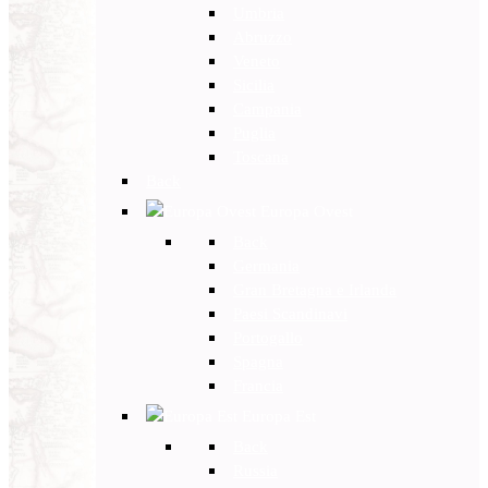
Umbria
Abruzzo
Veneto
Sicilia
Campania
Puglia
Toscana
Back
Europa Ovest
Back
Germania
Gran Bretagna e Irlanda
Paesi Scandinavi
Portogallo
Spagna
Francia
Europa Est
Back
Russia