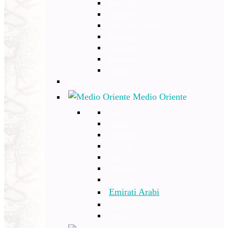
Paesi Baltici
Polonia
Paesi dei Balcani
Bulgaria
Ungheria
Romania
Grecia
Back
Medio Oriente
Back
Israele
Giordania
Turchia
Iran
Armenia
Georgia
Emirati Arabi
Uzbekistan
Oman