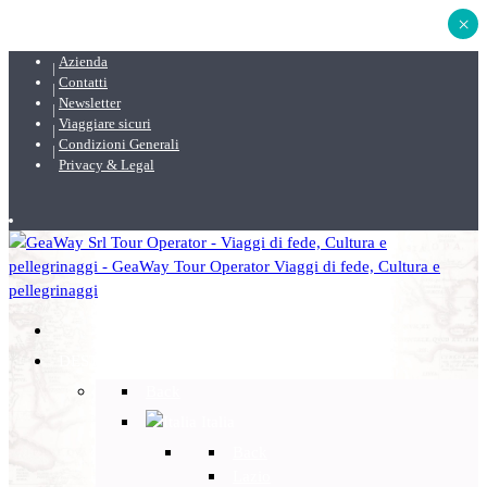
×
Azienda
Contatti
Newsletter
Viaggiare sicuri
Condizioni Generali
Privacy & Legal
DESTINAZIONI
Back
Italia
Back
Lazio