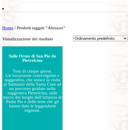
Home
/ Prodotti taggati “Abruzzo”
Visualizzazione del risultato
Sulle Orme di San Pio da
Pietrelcina
Tour di cinque giorni.
Un’escursione coinvolgente e
suggestiva, che unisce la visita
al Santuario della Santa Casa ad
un percorso guidato nella
suggestiva Pietrelcina, sulle
tracce dei luoghi dell’infanzia di
Padre Pio e delle terre che gli
hanno dato le leggendarie
stigmate.