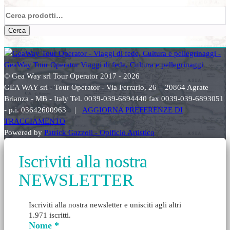
Cerca:
Cerca
© Gea Way srl Tour Operator 2017 - 2026
GEA WAY srl - Tour Operator - Via Ferrario, 26 – 20864 Agrate
Brianza - MB - Italy Tel. 0039-039-6894440 fax 0039-039-6893051
- p.i. 03642600963 |
AGGIORNA PREFERENZE DI
TRACCIAMENTO
Powered by
Patrick Gazzoli - Opificio Artistico
Iscriviti alla nostra
NEWSLETTER
Iscriviti alla nostra newsletter e unisciti agli altri
1.971 iscritti.
Nome
*