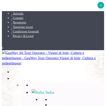
×
Azienda
Contatti
Newsletter
Viaggiare sicuri
Condizioni Generali
Privacy & Legal
DESTINAZIONI
Back
Italia
Back
Lazio