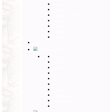
Paesi Baltici
Polonia
Paesi dei Balcani
Bulgaria
Ungheria
Romania
Grecia
Back
Medio Oriente
Back
Israele
Giordania
Turchia
Iran
Armenia
Georgia
Emirati Arabi
Uzbekistan
Oman