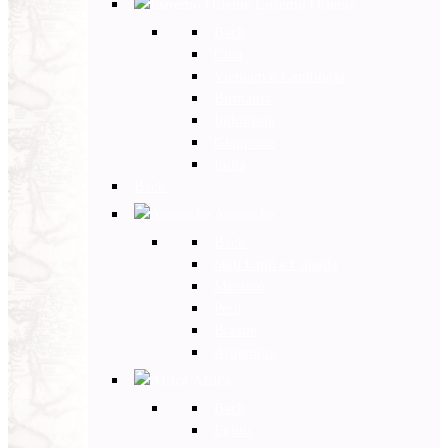
Estremo Oriente
Back
Cina
Vietnam e Cambogia
Birmania
Indonesia
Giappone
India
Back
Americhe
Back
Stati Uniti e Canada
Messico
Perù
Brasile
Argentina
Africa
Back
Egitto