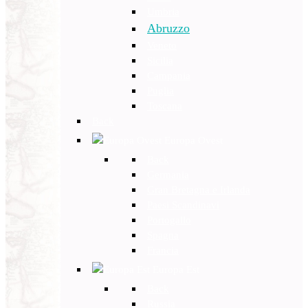
Umbria
Abruzzo
Veneto
Sicilia
Campania
Puglia
Toscana
Back
Europa Ovest
Back
Germania
Gran Bretagna e Irlanda
Paesi Scandinavi
Portogallo
Spagna
Francia
Europa Est
Back
Russia