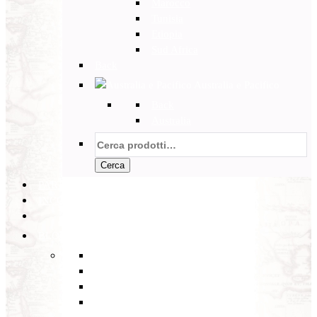
Marocco
Tunisia
Etiopia
Sud Africa
Back
Australia e Pacifico
Back
Australia
Cerca:
Cerca
PARTENZE GARANTITE
INCOMING
BLOG
Back
Eventi
Diario di Viaggi
Notizie