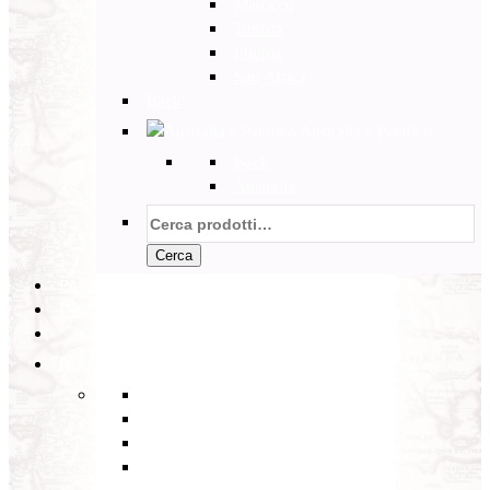
Marocco
Tunisia
Etiopia
Sud Africa
Back
Australia e Pacifico
Back
Australia
Cerca:
Cerca
PARTENZE GARANTITE
INCOMING
BLOG
Back
Eventi
Diario di Viaggi
Notizie