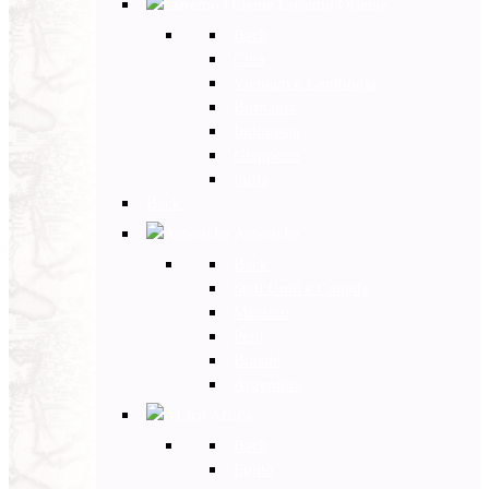
Estremo Oriente
Back
Cina
Vietnam e Cambogia
Birmania
Indonesia
Giappone
India
Back
Americhe
Back
Stati Uniti e Canada
Messico
Perù
Brasile
Argentina
Africa
Back
Egitto