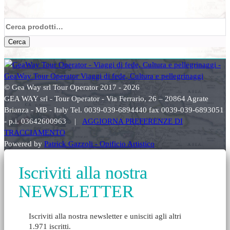
Cerca:
Cerca
© Gea Way srl Tour Operator 2017 - 2026
GEA WAY srl - Tour Operator - Via Ferrario, 26 – 20864 Agrate
Brianza - MB - Italy Tel. 0039-039-6894440 fax 0039-039-6893051
- p.i. 03642600963 |
AGGIORNA PREFERENZE DI
TRACCIAMENTO
Powered by
Patrick Gazzoli - Opificio Artistico
Iscriviti alla nostra
NEWSLETTER
Iscriviti alla nostra newsletter e unisciti agli altri
1.971 iscritti.