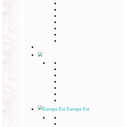
Umbria
Abruzzo
Veneto
Sicilia
Campania
Puglia
Toscana
Back
Europa Ovest
Back
Germania
Gran Bretagna e Irlanda
Paesi Scandinavi
Portogallo
Spagna
Francia
Europa Est
Back
Russia