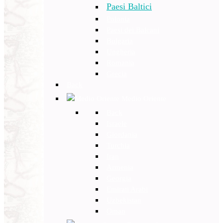
Paesi Baltici
Polonia
Paesi dei Balcani
Bulgaria
Ungheria
Romania
Grecia
Back
Medio Oriente
Back
Israele
Giordania
Turchia
Iran
Armenia
Georgia
Emirati Arabi
Uzbekistan
Oman