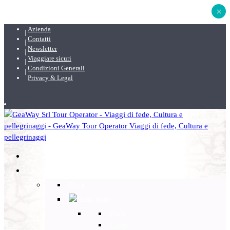
×
Azienda
Contatti
Newsletter
Viaggiare sicuri
Condizioni Generali
Privacy & Legal
DESTINAZIONI
Back
Italia
Back
Lazio