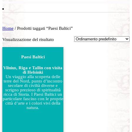
Home
/ Prodotti taggati “Paesi Baltici”
Visualizzazione del risultato
Paesi Baltici
Vilnius, Riga e Tallin con visita
di Helsinki
Un viaggio alla scoperta delle
terre del Nord, punto d’incontro
secolare di civiltà diverse e
scrigno prezioso di spiritualità
ricca di Storia. I Paesi Baltici un
particolare fascino con le proprie
città d’arte e i colori vivi della
natura.