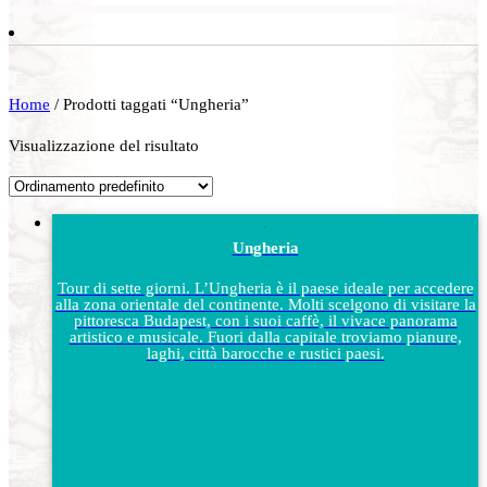
Home
/ Prodotti taggati “Ungheria”
Visualizzazione del risultato
Ungheria
Tour di sette giorni. L’Ungheria è il paese ideale per accedere
alla zona orientale del continente. Molti scelgono di visitare la
pittoresca Budapest, con i suoi caffè, il vivace panorama
artistico e musicale. Fuori dalla capitale troviamo pianure,
laghi, città barocche e rustici paesi.