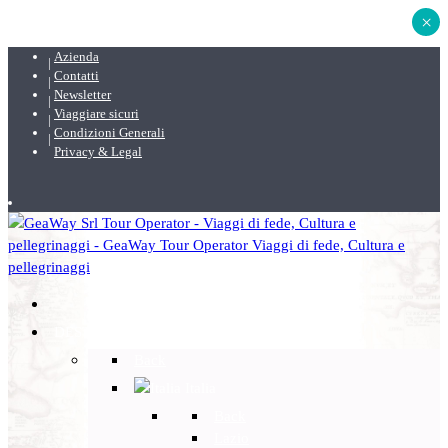
×
Azienda
Contatti
Newsletter
Viaggiare sicuri
Condizioni Generali
Privacy & Legal
DESTINAZIONI
Back
Italia
Back
Lazio