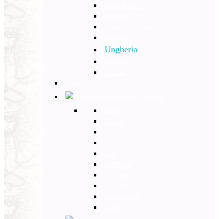
Paesi Baltici
Polonia
Paesi dei Balcani
Bulgaria
Ungheria
Romania
Grecia
Back
Medio Oriente
Back
Israele
Giordania
Turchia
Iran
Armenia
Georgia
Emirati Arabi
Uzbekistan
Oman