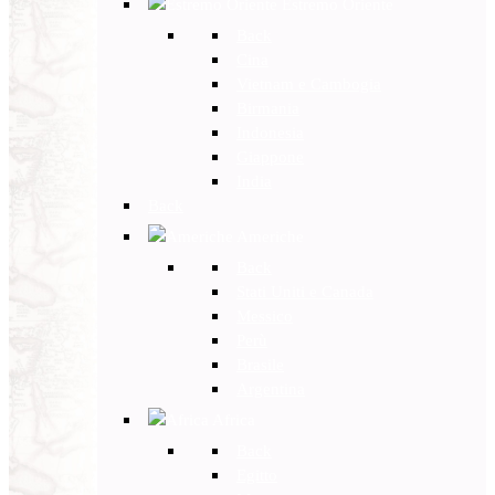
Estremo Oriente
Back
Cina
Vietnam e Cambogia
Birmania
Indonesia
Giappone
India
Back
Americhe
Back
Stati Uniti e Canada
Messico
Perù
Brasile
Argentina
Africa
Back
Egitto