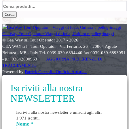
Cerca:
Cerca
© Gea Way srl Tour Operator 2017 - 2026
GEA WAY srl - Tour Operator - Via Ferrario, 26 – 20864 Agrate
Brianza - MB - Italy Tel. 0039-039-6894440 fax 0039-039-6893051
- p.i. 03642600963 |
AGGIORNA PREFERENZE DI
TRACCIAMENTO
Powered by
Patrick Gazzoli - Opificio Artistico
Iscriviti alla nostra
NEWSLETTER
Iscriviti alla nostra newsletter e unisciti agli altri
1.971 iscritti.
Nome
*