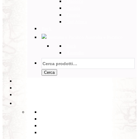
Marocco
Tunisia
Etiopia
Sud Africa
Back
Australia e Pacifico
Back
Australia
Cerca:
Cerca
PARTENZE GARANTITE
INCOMING
BLOG
Back
Eventi
Diario di Viaggi
Notizie