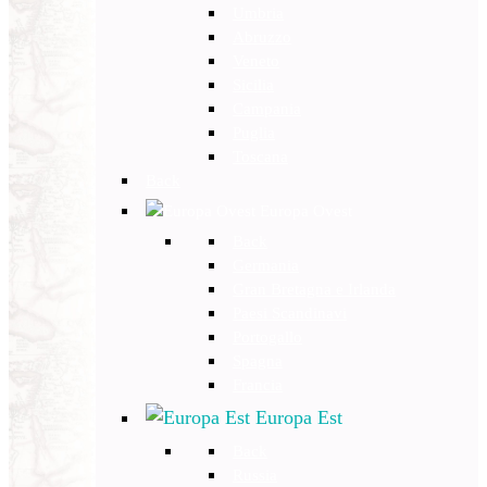
Umbria
Abruzzo
Veneto
Sicilia
Campania
Puglia
Toscana
Back
Europa Ovest
Back
Germania
Gran Bretagna e Irlanda
Paesi Scandinavi
Portogallo
Spagna
Francia
Europa Est
Back
Russia