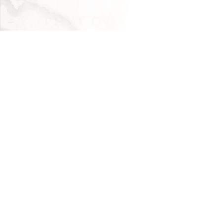
Iscriviti alla nostra NEWS
Iscriviti alla nostra newsletter e unisciti agli altri 1.971 iscritti.
Nome
*
Cognome
Email
*
Conferma la lista di iscrizione:
Newsletter