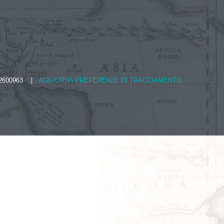
03642600963 |
AGGIORNA PREFERENZE DI TRACCIAMENTO