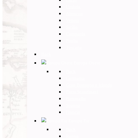
Umbria
Abruzzo
Veneto
Sicilia
Campania
Puglia
Toscana
Back
Europa Ovest
Back
Germania
Gran Bretagna e Irlanda
Paesi Scandinavi
Portogallo
Spagna
Francia
Europa Est
Back
Russia