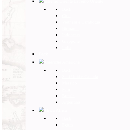
Estremo Oriente
Back
Cina
Vietnam e Cambogia
Birmania
Indonesia
Giappone
India
Back
Americhe
Back
Stati Uniti e Canada
Messico
Perù
Brasile
Argentina
Africa
Back
Egitto