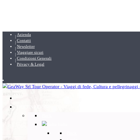
Azienda
Contatti
Newsletter
Viaggiare sicuri
Condizioni Generali
Privacy & Legal
DESTINAZIONI
Back
Italia
Back
Lazio