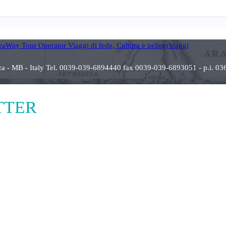
anza - MB - Italy Tel. 0039-039-6894440 fax 0039-039-6893051 - p.i
ETTER