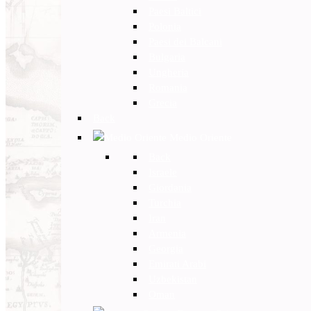
Paesi Baltici
Polonia
Paesi dei Balcani
Bulgaria
Ungheria
Romania
Grecia
Back
Medio Oriente
Back
Israele
Giordania
Turchia
Iran
Armenia
Georgia
Emirati Arabi
Uzbekistan
Oman