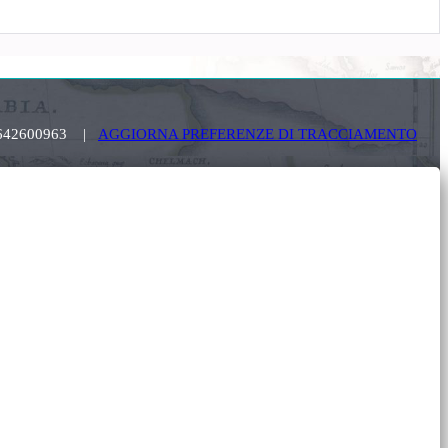
. 03642600963 |
AGGIORNA PREFERENZE DI TRACCIAMENTO