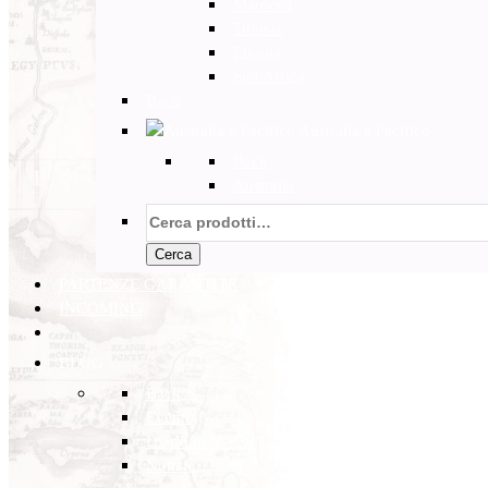
Marocco
Tunisia
Etiopia
Sud Africa
Back
Australia e Pacifico
Back
Australia
Cerca:
Cerca
PARTENZE GARANTITE
INCOMING
BLOG
Back
Eventi
Diario di Viaggi
Notizie