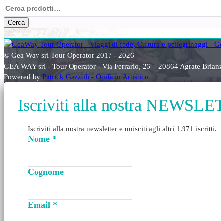
Cerca:
Cerca
© Gea Way srl Tour Operator 2017 - 2026
GEA WAY srl - Tour Operator - Via Ferrario, 26 – 20864 Agrate Bri
Powered by
Patrick Gazzoli - Opificio Artistico
Iscriviti alla nostra NEWSL
Iscriviti alla nostra newsletter e unisciti agli altri 1.971 iscritti.
Nome
*
Cognome
Email
*