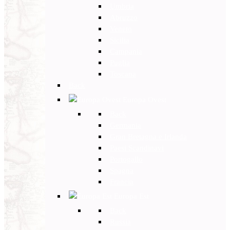
Umbria
Abruzzo
Veneto
Sicilia
Campania
Puglia
Toscana
Back
Europa Ovest
Back
Germania
Gran Bretagna e Irlanda
Paesi Scandinavi
Portogallo
Spagna
Francia
Europa Est
Back
Russia