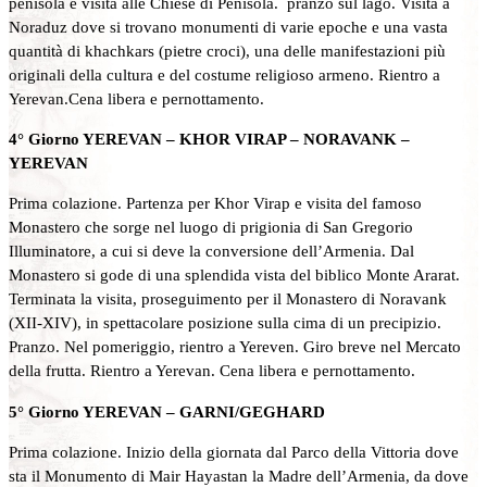
penisola e visita alle Chiese di Penisola. pranzo sul lago. Visita a
Noraduz dove si trovano monumenti di varie epoche e una vasta
quantità di khachkars (pietre croci), una delle manifestazioni più
originali della cultura e del costume religioso armeno. Rientro a
Yerevan.Cena libera e pernottamento.
4° Giorno YEREVAN – KHOR VIRAP – NORAVANK –
YEREVAN
Prima colazione. Partenza per Khor Virap e visita del famoso
Monastero che sorge nel luogo di prigionia di San Gregorio
Illuminatore, a cui si deve la conversione dell’Armenia. Dal
Monastero si gode di una splendida vista del biblico Monte Ararat.
Terminata la visita, proseguimento per il Monastero di Noravank
(XII-XIV), in spettacolare posizione sulla cima di un precipizio.
Pranzo. Nel pomeriggio, rientro a Yereven. Giro breve nel Mercato
della frutta. Rientro a Yerevan. Cena libera e pernottamento.
5° Giorno YEREVAN – GARNI/GEGHARD
Prima colazione. Inizio della giornata dal Parco della Vittoria dove
sta il Monumento di Mair Hayastan la Madre dell’Armenia, da dove