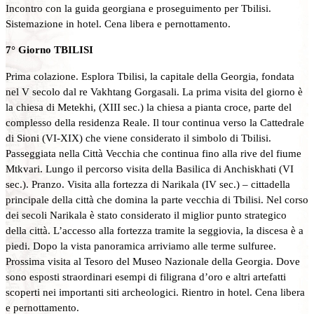
Incontro con la guida georgiana e proseguimento per Tbilisi.
Sistemazione in hotel. Cena libera e pernottamento.
7° Giorno TBILISI
Prima colazione. Esplora Tbilisi, la capitale della Georgia, fondata
nel V secolo dal re Vakhtang Gorgasali. La prima visita del giorno è
la chiesa di Metekhi, (XIII sec.) la chiesa a pianta croce, parte del
complesso della residenza Reale. Il tour continua verso la Cattedrale
di Sioni (VI-XIX) che viene considerato il simbolo di Tbilisi.
Passeggiata nella Città Vecchia che continua fino alla rive del fiume
Mtkvari. Lungo il percorso visita della Basilica di Anchiskhati (VI
sec.). Pranzo. Visita alla fortezza di Narikala (IV sec.) – cittadella
principale della città che domina la parte vecchia di Tbilisi. Nel corso
dei secoli Narikala è stato considerato il miglior punto strategico
della città. L’accesso alla fortezza tramite la seggiovia, la discesa è a
piedi. Dopo la vista panoramica arriviamo alle terme sulfuree.
Prossima visita al Tesoro del Museo Nazionale della Georgia. Dove
sono esposti straordinari esempi di filigrana d’oro e altri artefatti
scoperti nei importanti siti archeologici. Rientro in hotel. Cena libera
e pernottamento.