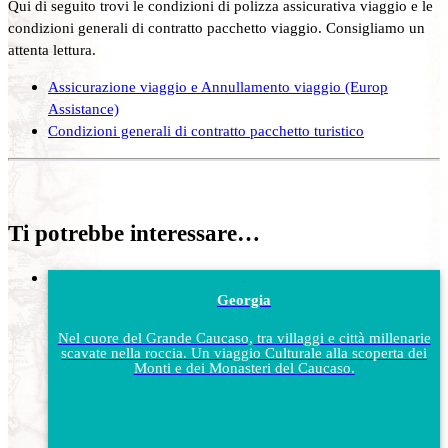
Qui di seguito trovi le condizioni di polizza assicurativa viaggio e le
condizioni generali di contratto pacchetto viaggio. Consigliamo un
attenta lettura.
Assicurazione viaggio e Annullamento viaggio (Europ
Assistance)
Condizioni generali di contratto pacchetto turistico
Ti potrebbe interessare…
Georgia
Nel cuore del Grande Caucaso, tra villaggi e città millenarie
scavate nella roccia. Un viaggio Culturale alla scoperta dei
Monti e dei Monasteri del Caucaso.