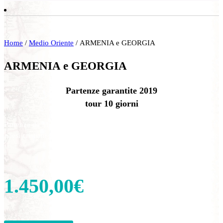
Home
/
Medio Oriente
/ ARMENIA e GEORGIA
ARMENIA e GEORGIA
Partenze garantite 2019
tour 10 giorni
Partenza da Milano. Nel cuore del caucaso. Conosceremo i due primi
paesi cristiani del mondo con il biblico Monte Ararat e le due antiche
capitali Erevean e Tblisi.
1.450,00
€