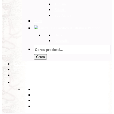
Tunisia
Etiopia
Sud Africa
Back
Australia e Pacifico
Back
Australia
Cerca:
Cerca
PARTENZE GARANTITE
INCOMING
BLOG
Back
Eventi
Diario di Viaggi
Notizie