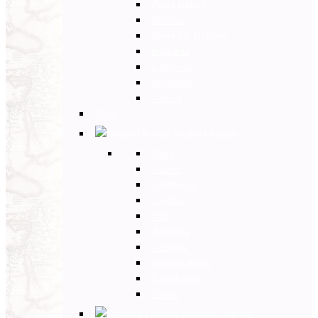
Paesi Baltici
Polonia
Paesi dei Balcani
Bulgaria
Ungheria
Romania
Grecia
Back
Medio Oriente
Back
Israele
Giordania
Turchia
Iran
Armenia
Georgia
Emirati Arabi
Uzbekistan
Oman
Estremo Oriente