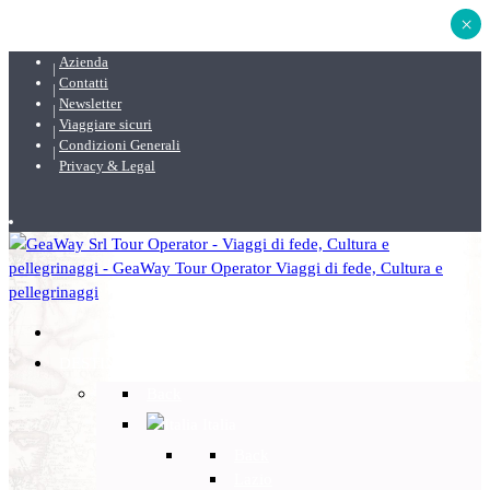
×
Azienda
Contatti
Newsletter
Viaggiare sicuri
Condizioni Generali
Privacy & Legal
DESTINAZIONI
Back
Italia
Back
Lazio