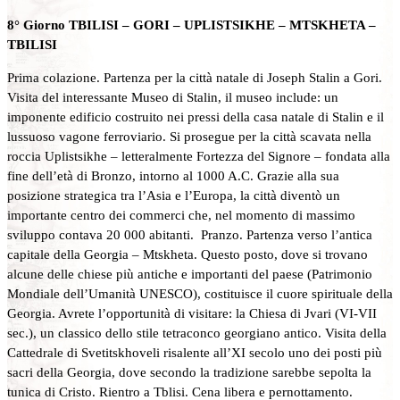
8° Giorno TBILISI – GORI – UPLISTSIKHE – MTSKHETA –
TBILISI
Prima colazione. Partenza per la città natale di Joseph Stalin a Gori.
Visita del interessante Museo di Stalin, il museo include: un
imponente edificio costruito nei pressi della casa natale di Stalin e il
lussuoso vagone ferroviario. Si prosegue per la città scavata nella
roccia Uplistsikhe – letteralmente Fortezza del Signore – fondata alla
fine dell’età di Bronzo, intorno al 1000 A.C. Grazie alla sua
posizione strategica tra l’Asia e l’Europa, la città diventò un
importante centro dei commerci che, nel momento di massimo
sviluppo contava 20 000 abitanti. Pranzo. Partenza verso l’antica
capitale della Georgia – Mtskheta. Questo posto, dove si trovano
alcune delle chiese più antiche e importanti del paese (Patrimonio
Mondiale dell’Umanità UNESCO), costituisce il cuore spirituale della
Georgia. Avrete l’opportunità di visitare: la Chiesa di Jvari (VI-VII
sec.), un classico dello stile tetraconco georgiano antico. Visita della
Cattedrale di Svetitskhoveli risalente all’XI secolo uno dei posti più
sacri della Georgia, dove secondo la tradizione sarebbe sepolta la
tunica di Cristo. Rientro a Tblisi. Cena libera e pernottamento.