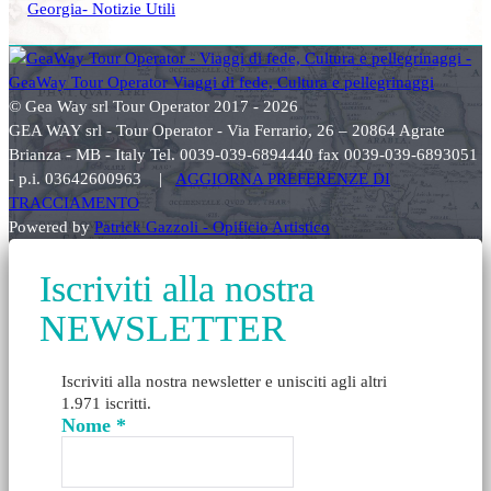
Georgia- Notizie Utili
© Gea Way srl Tour Operator 2017 - 2026
GEA WAY srl - Tour Operator - Via Ferrario, 26 – 20864 Agrate
Brianza - MB - Italy Tel. 0039-039-6894440 fax 0039-039-6893051
- p.i. 03642600963 |
AGGIORNA PREFERENZE DI
TRACCIAMENTO
Powered by
Patrick Gazzoli - Opificio Artistico
Iscriviti alla nostra
NEWSLETTER
Iscriviti alla nostra newsletter e unisciti agli altri
1.971 iscritti.
Nome
*