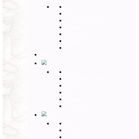
Back
Cina
Vietnam e Cambogia
Birmania
Indonesia
Giappone
India
Back
Americhe
Back
Stati Uniti e Canada
Messico
Perù
Brasile
Argentina
Africa
Back
Egitto
Marocco