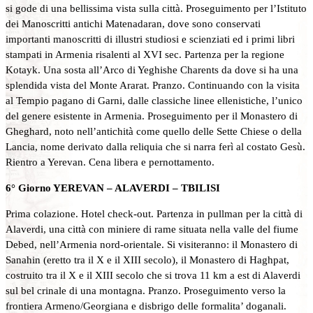
si gode di una bellissima vista sulla città. Proseguimento per l’Istituto
dei Manoscritti antichi Matenadaran, dove sono conservati
importanti manoscritti di illustri studiosi e scienziati ed i primi libri
stampati in Armenia risalenti al XVI sec. Partenza per la regione
Kotayk. Una sosta all’Arco di Yeghishe Charents da dove si ha una
splendida vista del Monte Ararat. Pranzo. Continuando con la visita
al Tempio pagano di Garni, dalle classiche linee ellenistiche, l’unico
del genere esistente in Armenia. Proseguimento per il Monastero di
Gheghard, noto nell’antichità come quello delle Sette Chiese o della
Lancia, nome derivato dalla reliquia che si narra ferì al costato Gesù.
Rientro a Yerevan. Cena libera e pernottamento.
6° Giorno YEREVAN – ALAVERDI – TBILISI
Prima colazione. Hotel check-out. Partenza in pullman per la città di
Alaverdi, una città con miniere di rame situata nella valle del fiume
Debed, nell’Armenia nord-orientale. Si visiteranno: il Monastero di
Sanahin (eretto tra il X e il XIII secolo), il Monastero di Haghpat,
costruito tra il X e il XIII secolo che si trova 11 km a est di Alaverdi
sul bel crinale di una montagna. Pranzo. Proseguimento verso la
frontiera Armeno/Georgiana e disbrigo delle formalitа’ doganali.