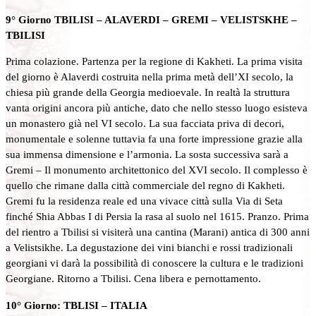
9° Giorno TBILISI – ALAVERDI – GREMI – VELISTSKHE –
TBILISI
Prima colazione. Partenza per la regione di Kakheti. La prima visita
del giorno è Alaverdi costruita nella prima metà dell’XI secolo, la
chiesa più grande della Georgia medioevale. In realtà la struttura
vanta origini ancora più antiche, dato che nello stesso luogo esisteva
un monastero già nel VI secolo. La sua facciata priva di decori,
monumentale e solenne tuttavia fa una forte impressione grazie alla
sua immensa dimensione e l’armonia. La sosta successiva sarà a
Gremi – Il monumento architettonico del XVI secolo. Il complesso è
quello che rimane dalla città commerciale del regno di Kakheti.
Gremi fu la residenza reale ed una vivace città sulla Via di Seta
finché Shia Abbas I di Persia la rasa al suolo nel 1615. Pranzo. Prima
del rientro a Tbilisi si visiterà una cantina (Marani) antica di 300 anni
a Velistsikhe. La degustazione dei vini bianchi e rossi tradizionali
georgiani vi darà la possibilità di conoscere la cultura e le tradizioni
Georgiane. Ritorno a Tbilisi. Cena libera e pernottamento.
10° Giorno: TBLISI – ITALIA