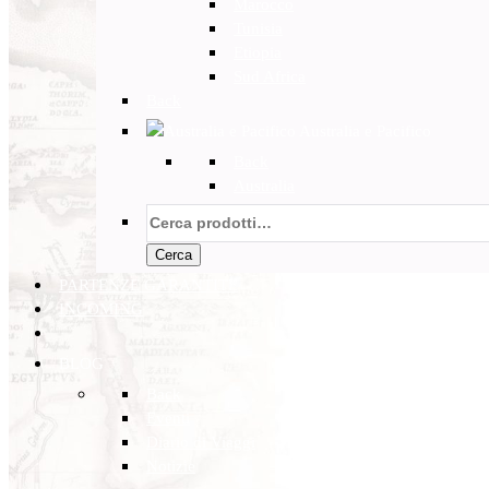
Marocco
Tunisia
Etiopia
Sud Africa
Back
Australia e Pacifico
Back
Australia
Cerca:
Cerca
PARTENZE GARANTITE
INCOMING
BLOG
Back
Eventi
Diario di Viaggi
Notizie