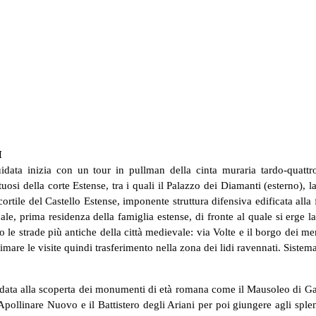
I
uidata inizia con un tour in pullman della cinta muraria tardo-quattro
tuosi della corte Estense, tra i quali il Palazzo dei Diamanti (esterno),
 cortile del Castello Estense, imponente struttura difensiva edificata al
le, prima residenza della famiglia estense, di fronte al quale si erge l
o le strade più antiche della città medievale: via Volte e il borgo dei m
mare le visite quindi trasferimento nella zona dei lidi ravennati. Sistem
data alla scoperta dei monumenti di età romana come il Mausoleo di Galla 
ollinare Nuovo e il Battistero degli Ariani per poi giungere agli splendo