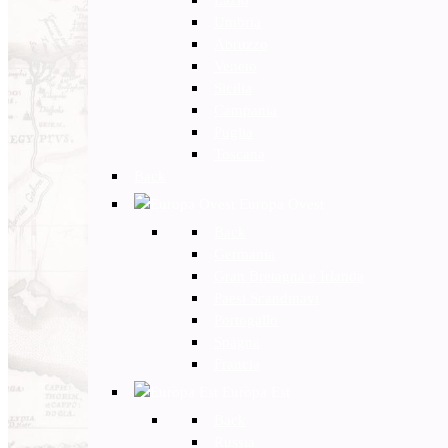
Umbria
Abruzzo
Veneto
Sicilia
Campania
Puglia
Toscana
Back
Europa Ovest
Back
Germania
Gran Bretagna e Irlanda
Paesi Scandinavi
Portogallo
Spagna
Francia
Europa Est
Back
Russia