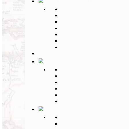
Estremo Oriente
Back
Cina
Vietnam e Cambogia
Birmania
Indonesia
Giappone
India
Back
Americhe
Back
Stati Uniti e Canada
Messico
Perù
Brasile
Argentina
Africa
Back
Egitto