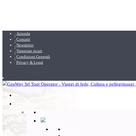
Azienda
Contatti
Newsletter
Viaggiare sicuri
Condizioni Generali
Privacy & Legal
DESTINAZIONI
Back
Italia
Back
Lazio