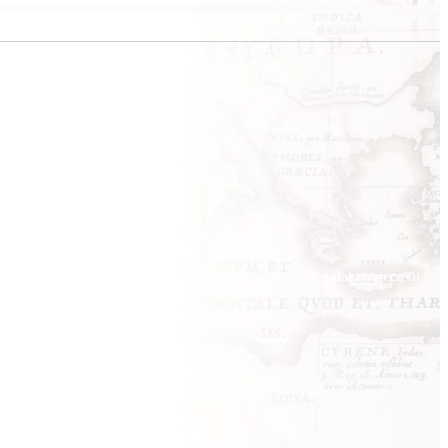
ica della tradizione romagnola; e Ferrara
, con i suoi palazzi, ricca di