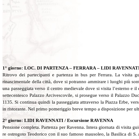
1° giorno: LOC. DI PARTENZA – FERRARA – LIDI RAVENNAT
Ritrovo dei partecipanti e partenza in bus per Ferrara. La visita g
rinascimentale della città, dove si potranno ammirare i luoghi più son
una passeggiata verso il centro medievale dove si visita l’esterno e il
settecentesco Palazzo Arcivescovile, si prosegue verso il Palazzo Duca
1135. Si continua quindi la passeggiata attraverso la Piazza Erbe, vers
in ristorante. Nel primo pomeriggio breve tempo a disposizione per ulti
2° giorno: LIDI RAVENNATI / Escursione RAVENNA
Pensione completa. Partenza per Ravenna. Intera giornata di visita gui
re ostrogoto Teodorico con il suo famoso mausoleo, la Basilica di S. Ap