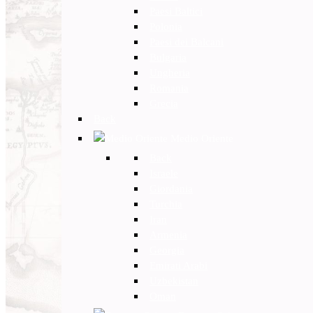
Paesi Baltici
Polonia
Paesi dei Balcani
Bulgaria
Ungheria
Romania
Grecia
Back
Medio Oriente
Back
Israele
Giordania
Turchia
Iran
Armenia
Georgia
Emirati Arabi
Uzbekistan
Oman