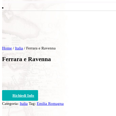
Home
/
Italia
/ Ferrara e Ravenna
Ferrara e Ravenna
Tour di tre giorni. Un percorso che unisce due città Patrimonio dell’U
sapori e delle tradizioni del Rinascimento.
Richiedi Info
Categoria:
Italia
Tag:
Emilia Romagna