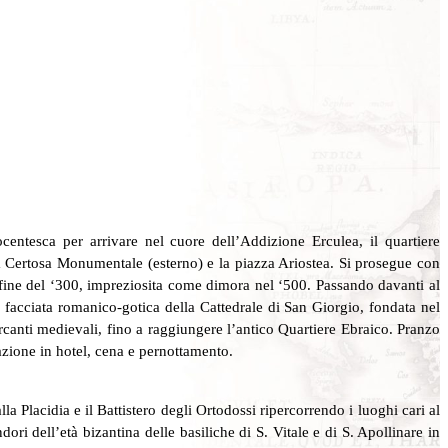
centesca per arrivare nel cuore dell’Addizione Erculea, il quartiere
 la Certosa Monumentale (esterno) e la piazza Ariostea. Si prosegue con
la fine del ‘300, impreziosita come dimora nel ‘500. Passando davanti al
a facciata romanico-gotica della Cattedrale di San Giorgio, fondata nel
ercanti medievali, fino a raggiungere l’antico Quartiere Ebraico. Pranzo
azione in hotel, cena e pernottamento.
Placidia e il Battistero degli Ortodossi ripercorrendo i luoghi cari al
ri dell’età bizantina delle basiliche di S. Vitale e di S. Apollinare in