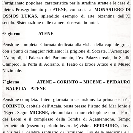
l’artigianato popolare, caratteristica per le stradine strette e le case di
pietra. Proseguimento per ATENE, con sosta al
MONASTERO DI
OSSIOS LUKAS
, splendido esempio di arte bizantina dell’XI
secolo. Sistemazione nelle camere riservate in hotel.
6° giorno ATENE
Pensione completa. Giornata dedicata alla visita della capitale greca
con i punti di maggior richiamo: la prigione di Socrate, l’Areopago,
l’Acropoli, il Palazzo del Parlamento, l’ex Palazzo reale, lo Stadio
Olimpico, la Porta di Adriano, il Teatro di Erode Attico e il Museo
Nazionale.
7°giorno ATENE – CORINTO – MICENE – EPIDAURO
– NAUPLIA – ATENE
Pensione completa. Intera giornata in escursione. La prima sosta è a
CORINTO,
capitale dell’Acaia, posta presso l’istmo del Mar Ionio e
l’Egeo. Segue
MICENE,
circondata da mura ciclopiche con la Porta
dei Leoni e il complesso della Tomba di Agamennone. Tempo
permettendo (essendo periodo invernale) visite a
EPIDAURO
, dove
si visiterà il celebre santuario di Esculapio, Dio della medicina e il