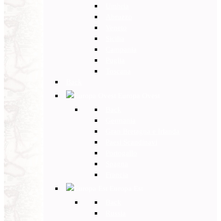
Umbria
Abruzzo
Veneto
Sicilia
Campania
Puglia
Toscana
Back
Europa Ovest
Back
Germania
Gran Bretagna e Irlanda
Paesi Scandinavi
Portogallo
Spagna
Francia
Europa Est
Back
Russia