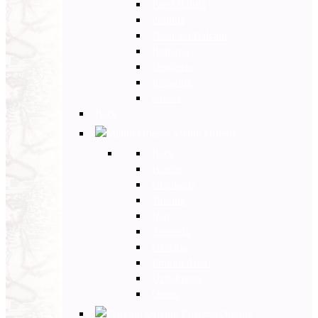
Paesi Baltici
Polonia
Paesi dei Balcani
Bulgaria
Ungheria
Romania
Grecia
Back
Medio Oriente
Back
Israele
Giordania
Turchia
Iran
Armenia
Georgia
Emirati Arabi
Uzbekistan
Oman
Estremo Oriente