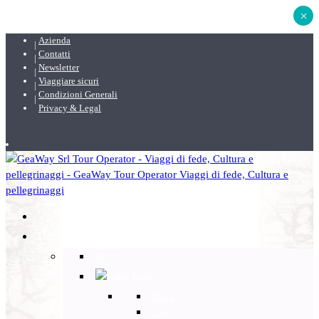
×
Azienda
Contatti
Newsletter
Viaggiare sicuri
Condizioni Generali
Privacy & Legal
DESTINAZIONI
Back
Italia
Back
Lazio