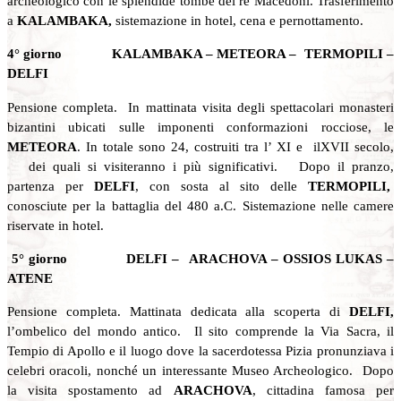
archeologico con le splendide tombe dei re Macedoni. Trasferimento
a
KALAMBAKA,
sistemazione in hotel, cena e pernottamento.
4° giorno KALAMBAKA – METEORA – TERMOPILI –
DELFI
Pensione completa. In mattinata visita degli spettacolari monasteri
bizantini ubicati sulle imponenti conformazioni rocciose, le
METEORA
. In totale sono 24, costruiti tra l’ XI e ilXVII secolo,
dei quali si visiteranno i più significativi. Dopo il pranzo,
partenza per
DELFI
, con sosta al sito delle
TERMOPILI,
conosciute per la battaglia del 480 a.C. Sistemazione nelle camere
riservate in hotel.
5° giorno DELFI – ARACHOVA – OSSIOS LUKAS –
ATENE
Pensione completa. Mattinata dedicata alla scoperta di
DELFI,
l’ombelico del mondo antico. Il sito comprende la Via Sacra, il
Tempio di Apollo e il luogo dove la sacerdotessa Pizia pronunziava i
celebri oracoli, nonché un interessante Museo Archeologico. Dopo
la visita spostamento ad
ARACHOVA
, cittadina famosa per