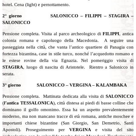
hotel. Cena (light) e pernottamento.
2° giorno SALONICCO – FILIPPI – STAGIRA –
SALONICCO
Pensione completa. Visita al parco archeologico di
FILIPPI
, antica
colonia romana e capoluogo della Macedonia. A seguire una
passeggiata nella città, che vanta l’antico quartiere di Panagia con
fortezza bizantina, case in stile turco, nonché l’acquedotto romano e
le estese rovine della via Egnazia. Nel pomeriggio visita di
STAGIRA
, luogo di nascita di Aristotele. Rientro a Salonicco in
serata.
3° giorno SALONICCO – VERGINA – KALAMBAKA
Pensione completa. Mattinata dedicata alla visita di
SALONICCO
(
l’antica TESSALONICA
), città distesa ai piedi di basse colline che
dominano il golfo omonimo. Essa ha un aspetto prevalentemente
moderno, ma non mancano tracce di età romana, antiche moschee e
importanti chiese bizantine (San Giorgio, San Demetrio, Santi
Apostoli). Proseguimento per
VERGINA
e visita del sito