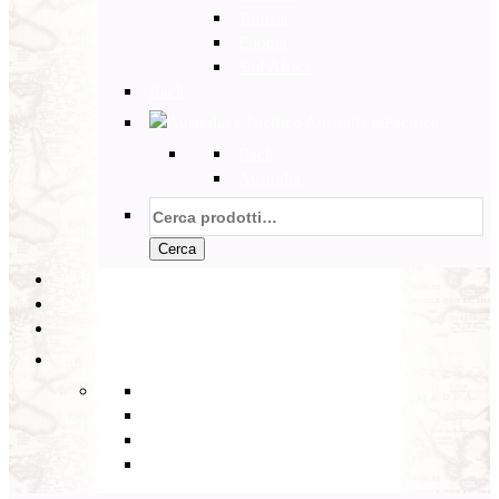
Tunisia
Etiopia
Sud Africa
Back
Australia e Pacifico
Back
Australia
Cerca:
Cerca
PARTENZE GARANTITE
INCOMING
BLOG
Back
Eventi
Diario di Viaggi
Notizie