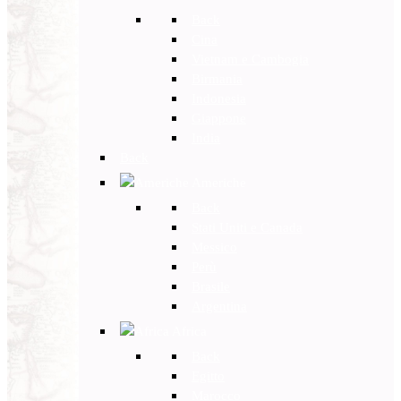
Back
Cina
Vietnam e Cambogia
Birmania
Indonesia
Giappone
India
Back
Americhe
Back
Stati Uniti e Canada
Messico
Perù
Brasile
Argentina
Africa
Back
Egitto
Marocco