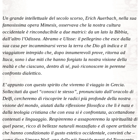
Un grande intellettuale del secolo scorso, Erich Auerbach, nella sua
famosissima opera Mimesis, osservava che la nostra cultura
occidentale è rinconducibile a due matrici: da un lato la Bibbia,
dall’altro l’Odissea. Abramo e Ulisse: il pellegrino che esce dalla
sua casa per incamminarsi verso la terra che Dio gli indica e il
viaggiatore intrepido che, dopo innumerevoli prove, ritorna ad
Itaca, sono i due miti che hanno forgiato la nostra visione della
realtà e che ciascuno, dentro di sé, può riconoscere in perenne
confronto dialettico.
E’ appunto con questo spirito che vivremo il viaggio in Grecia.
Sollecitati da quel “conosci te stesso”, pronunciato dall’oracolo di
Delfi, cercheremo di riscoprire le radici più profonde della nostra
visione del mondo, aiutati dalla riflessione filosofica che lì è nata e
dalla teologia cristiana che con essa si è confrontata, accettandone
contenuti e linguaggio. Respireremo e assaporeremo la spiritualità di
quel paese, ricco di bellezze naturali mozzafiato e di opere artistiche
che hanno condizionato il gusto estetico occidentale, convinti che –
come disse Simone Weil, una delle più limpide menti del Novecento –