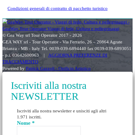
Condizioni generali di contratto di pacchetto turistico
© Gea Way srl Tour Operator 2017 - 2026
GEA WAY srl - Tour Operator - Via Ferrario, 26 – 20864 Agrate
Brianza - MB - Italy Tel. 0039-039-6894440 fax 0039-039-6893051
- p.i. 03642600963 |
AGGIORNA PREFERENZE DI
TRACCIAMENTO
Powered by
Patrick Gazzoli - Opificio Artistico
Iscriviti alla nostra
NEWSLETTER
Iscriviti alla nostra newsletter e unisciti agli altri
1.971 iscritti.
Nome
*