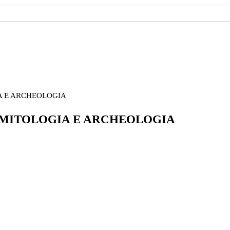
A E ARCHEOLOGIA
 MITOLOGIA E ARCHEOLOGIA
Tour di 8 giorni alla riscoperta dei tesori di Calabria.