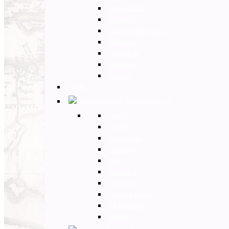
Paesi Baltici
Polonia
Paesi dei Balcani
Bulgaria
Ungheria
Romania
Grecia
Back
Medio Oriente
Back
Israele
Giordania
Turchia
Iran
Armenia
Georgia
Emirati Arabi
Uzbekistan
Oman