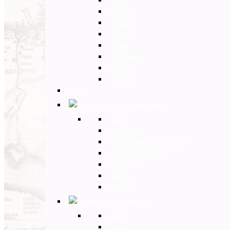
Umbria
Abruzzo
Veneto
Sicilia
Campania
Puglia
Toscana
Back
Europa Ovest
Back
Germania
Gran Bretagna e Irlanda
Paesi Scandinavi
Portogallo
Spagna
Francia
Europa Est
Back
Russia