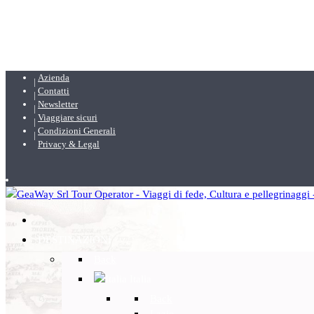
Azienda
Contatti
Newsletter
Viaggiare sicuri
Condizioni Generali
Privacy & Legal
DESTINAZIONI
Back
Italia
Back
Lazio