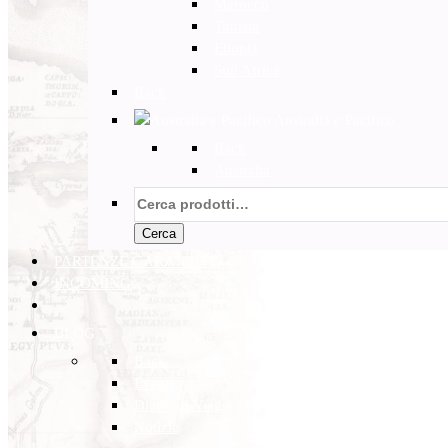
Marocco
Tunisia
Etiopia
Sud Africa
Back
Australia e Pacifico
Back
Australia
Cerca:
Cerca
PARTENZE GARANTITE
INCOMING
BLOG
Back
Eventi
Diario di Viaggi
Notizie