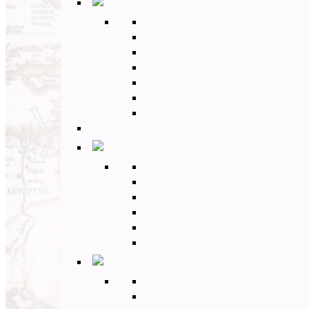
Estremo Oriente
Back
Cina
Vietnam e Cambogia
Birmania
Indonesia
Giappone
India
Back
Americhe
Back
Stati Uniti e Canada
Messico
Perù
Brasile
Argentina
Africa
Back
Egitto