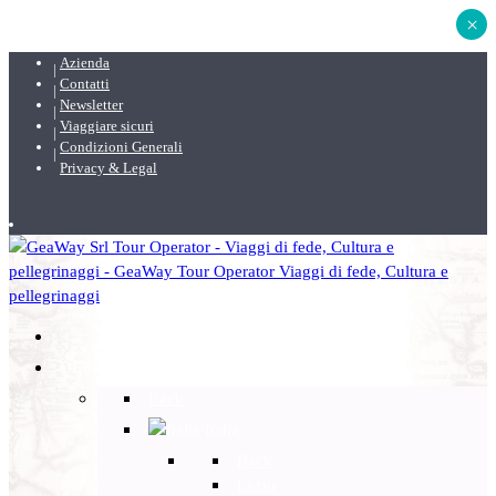
×
Azienda
Contatti
Newsletter
Viaggiare sicuri
Condizioni Generali
Privacy & Legal
DESTINAZIONI
Back
Italia
Back
Lazio