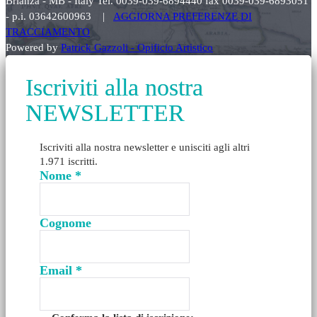
Brianza - MB - Italy Tel. 0039-039-6894440 fax 0039-039-6893051
- p.i. 03642600963 |
AGGIORNA PREFERENZE DI
TRACCIAMENTO
Powered by
Patrick Gazzoli - Opificio Artistico
Iscriviti alla nostra
NEWSLETTER
Iscriviti alla nostra newsletter e unisciti agli altri
1.971 iscritti.
Nome
*
Cognome
Email
*