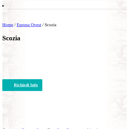
Home
/
Europa Ovest
/ Scozia
Scozia
Tra castelli e leggende. Un piccolo Paese dalla grande personalità.
Paesaggi straordinari, costiere scoscese, fauna selvaggia e
spettacolare e ovviamente i castelli storici delle Highlands.
Richiedi Info