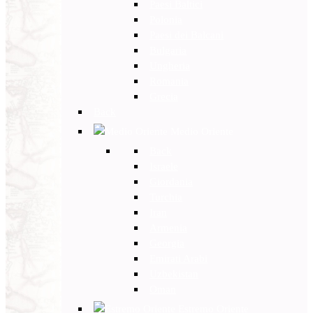
Paesi Baltici
Polonia
Paesi dei Balcani
Bulgaria
Ungheria
Romania
Grecia
Back
Medio Oriente
Back
Israele
Giordania
Turchia
Iran
Armenia
Georgia
Emirati Arabi
Uzbekistan
Oman
Estremo Oriente