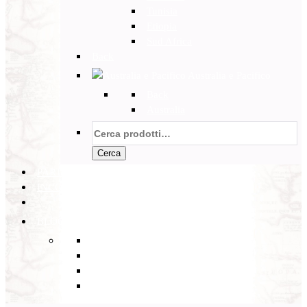
Tunisia
Etiopia
Sud Africa
Back
Australia e Pacifico
Back
Australia
Cerca:
Cerca
PARTENZE GARANTITE
INCOMING
BLOG
Back
Eventi
Diario di Viaggi
Notizie