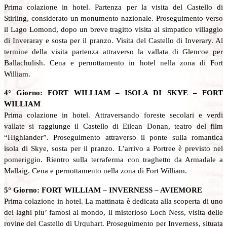
Prima colazione in hotel. Partenza per la visita del Castello di
Stirling, considerato un monumento nazionale. Proseguimento verso
il Lago Lomond, dopo un breve tragitto visita al simpatico villaggio
di Inveraray e sosta per il pranzo. Visita del Castello di Inverary. Al
termine della visita partenza attraverso la vallata di Glencoe per
Ballachulish. Cena e pernottamento in hotel nella zona di Fort
William.
4° Giorno: FORT WILLIAM – ISOLA DI SKYE – FORT
WILLIAM
Prima colazione in hotel. Attraversando foreste secolari e verdi
vallate si raggiunge il Castello di Eilean Donan, teatro del film
“Highlander”. Proseguimento attraverso il ponte sulla romantica
isola di Skye, sosta per il pranzo. L’arrivo a Portree è previsto nel
pomeriggio. Rientro sulla terraferma con traghetto da Armadale a
Mallaig. Cena e pernottamento nella zona di Fort William.
5° Giorno: FORT WILLIAM – INVERNESS – AVIEMORE
Prima colazione in hotel. La mattinata è dedicata alla scoperta di uno
dei laghi piu’ famosi al mondo, il misterioso Loch Ness, visita delle
rovine del Castello di Urquhart. Proseguimento per Inverness, situata