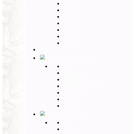
Umbria
Abruzzo
Veneto
Sicilia
Campania
Puglia
Toscana
Back
Europa Ovest
Back
Germania
Gran Bretagna e Irlanda
Paesi Scandinavi
Portogallo
Spagna
Francia
Europa Est
Back
Russia