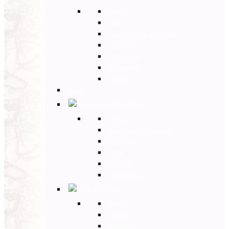
Back
Cina
Vietnam e Cambogia
Birmania
Indonesia
Giappone
India
Back
Americhe
Back
Stati Uniti e Canada
Messico
Perù
Brasile
Argentina
Africa
Back
Egitto
Marocco