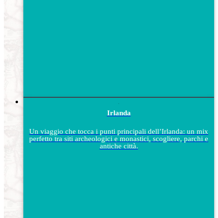
Irlanda
Un viaggio che tocca i punti principali dell’Irlanda: un mix
perfetto tra siti archeologici e monastici, scogliere, parchi e
antiche città.