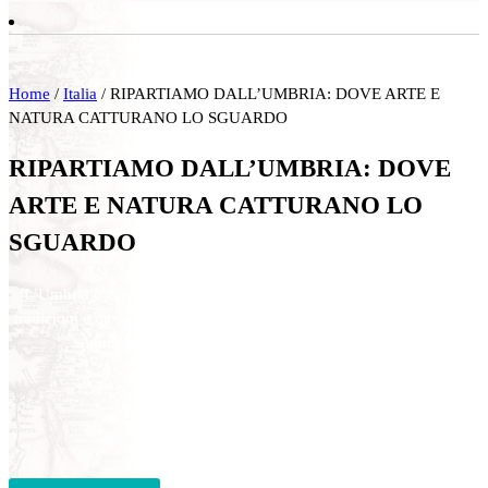
Home
/
Italia
/ RIPARTIAMO DALL’UMBRIA: DOVE ARTE E
NATURA CATTURANO LO SGUARDO
RIPARTIAMO DALL’UMBRIA: DOVE
ARTE E NATURA CATTURANO LO
SGUARDO
L’Umbria è caratterizzata da città e insediamenti ricchi di storia e
tradizioni e da paesaggi incontaminati, immersi nel verde delle valli
sinuose, che fanno di essa una regione incantata.