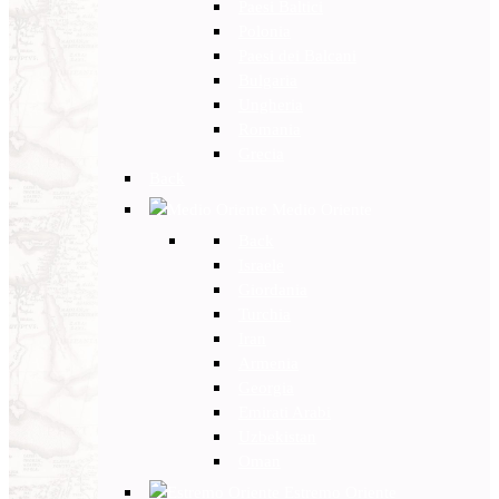
Paesi Baltici
Polonia
Paesi dei Balcani
Bulgaria
Ungheria
Romania
Grecia
Back
Medio Oriente
Back
Israele
Giordania
Turchia
Iran
Armenia
Georgia
Emirati Arabi
Uzbekistan
Oman
Estremo Oriente