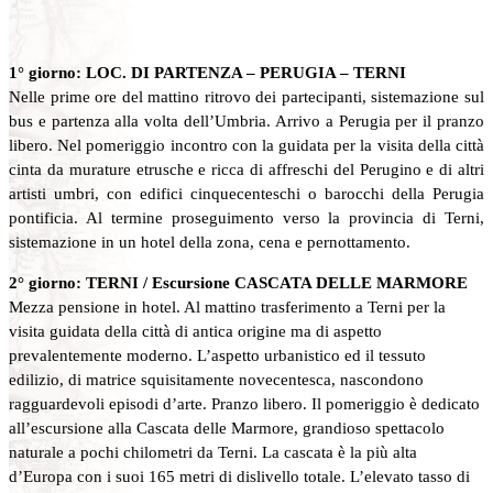
1° giorno: LOC. DI PARTENZA – PERUGIA – TERNI
Nelle prime ore del mattino ritrovo dei partecipanti, sistemazione sul
bus e partenza alla volta dell’Umbria. Arrivo a Perugia per il pranzo
libero. Nel pomeriggio incontro con la guidata per la visita della città
cinta da murature etrusche e ricca di affreschi del Perugino e di altri
artisti umbri, con edifici cinquecenteschi o barocchi della Perugia
pontificia. Al termine proseguimento verso la provincia di Terni,
sistemazione in un hotel della zona, cena e pernottamento.
2° giorno: TERNI / Escursione CASCATA DELLE MARMORE
Mezza pensione in hotel. Al mattino trasferimento a Terni per la
visita guidata della città di antica origine ma di aspetto
prevalentemente moderno. L’aspetto urbanistico ed il tessuto
edilizio, di matrice squisitamente novecentesca, nascondono
ragguardevoli episodi d’arte. Pranzo libero. Il pomeriggio è dedicato
all’escursione alla Cascata delle Marmore, grandioso spettacolo
naturale a pochi chilometri da Terni. La cascata è la più alta
d’Europa con i suoi 165 metri di dislivello totale. L’elevato tasso di