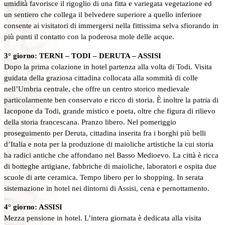
umidità favorisce il rigoglio di una fitta e variegata vegetazione ed
un sentiero che collega il belvedere superiore a quello inferiore
consente ai visitatori di immergersi nella fittissima selva sfiorando in
più punti il contatto con la poderosa mole delle acque.
3° giorno: TERNI – TODI – DERUTA – ASSISI
Dopo la prima colazione in hotel partenza alla volta di Todi. Visita
guidata della graziosa cittadina collocata alla sommità di colle
nell’Umbria centrale, che offre un centro storico medievale
particolarmente ben conservato e ricco di storia. È inoltre la patria di
Iacopone da Todi, grande mistico e poeta, oltre che figura di rilievo
della storia francescana. Pranzo libero. Nel pomeriggio
proseguimento per Deruta, cittadina inserita fra i borghi più belli
d’Italia e nota per la produzione di maioliche artistiche la cui storia
ha radici antiche che affondano nel Basso Medioevo. La città è ricca
di botteghe artigiane, fabbriche di maioliche, laboratori e ospita due
scuole di arte ceramica. Tempo libero per lo shopping. In serata
sistemazione in hotel nei dintorni di Assisi, cena e pernottamento.
4° giorno: ASSISI
Mezza pensione in hotel. L’intera giornata è dedicata alla visita