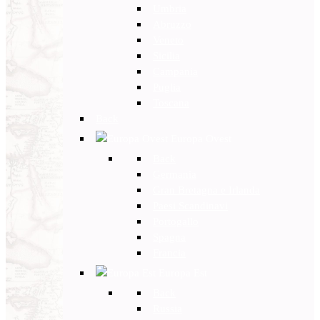
Umbria
Abruzzo
Veneto
Sicilia
Campania
Puglia
Toscana
Back
Europa Ovest
Back
Germania
Gran Bretagna e Irlanda
Paesi Scandinavi
Portogallo
Spagna
Francia
Europa Est
Back
Russia