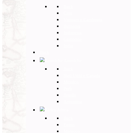
Back
Cina
Vietnam e Cambogia
Birmania
Indonesia
Giappone
India
Back
Americhe
Back
Stati Uniti e Canada
Messico
Perù
Brasile
Argentina
Africa
Back
Egitto
Marocco