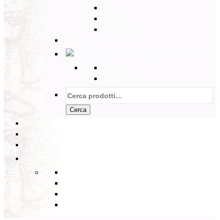
Tunisia
Etiopia
Sud Africa
Back
Australia e Pacifico
Back
Australia
Cerca:
Cerca
PARTENZE GARANTITE
INCOMING
BLOG
Back
Eventi
Diario di Viaggi
Notizie