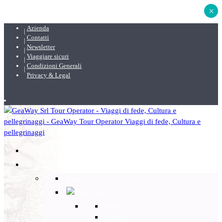
×
Azienda
Contatti
Newsletter
Viaggiare sicuri
Condizioni Generali
Privacy & Legal
DESTINAZIONI
Back
Italia
Back
Lazio