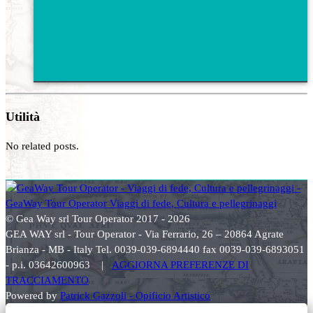
Utilità
No related posts.
© Gea Way srl Tour Operator 2017 - 2026
GEA WAY srl - Tour Operator - Via Ferrario, 26 – 20864 Agrate
Brianza - MB - Italy Tel. 0039-039-6894440 fax 0039-039-6893051
- p.i. 03642600963 |
AGGIORNA PREFERENZE DI
TRACCIAMENTO
Powered by
Patrick Gazzoli - Opificio Artistico