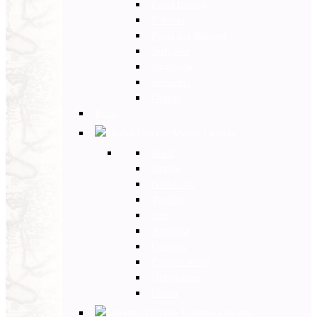
Paesi Baltici
Polonia
Paesi dei Balcani
Bulgaria
Ungheria
Romania
Grecia
Back
Medio Oriente
Back
Israele
Giordania
Turchia
Iran
Armenia
Georgia
Emirati Arabi
Uzbekistan
Oman
Estremo Oriente