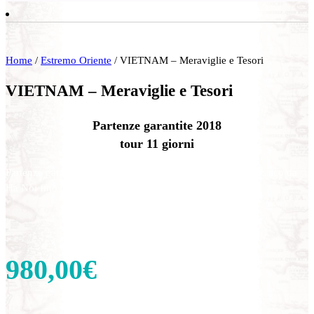
Home
/
Estremo Oriente
/ VIETNAM – Meraviglie e Tesori
VIETNAM – Meraviglie e Tesori
Partenze garantite 2018
tour 11 giorni
Partenze garantite tutto l’anno da Milano o Roma. Tour classico da
Ha Noi fino a Saigon. Minimo due persone.
980,00
€