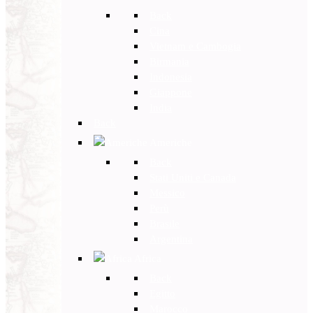
Back
Cina
Vietnam e Cambogia
Birmania
Indonesia
Giappone
India
Back
Americhe
Back
Stati Uniti e Canada
Messico
Perù
Brasile
Argentina
Africa
Back
Egitto
Marocco