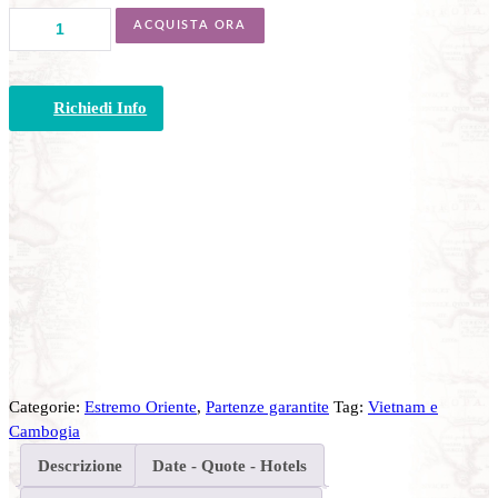
VIETNAM
ACQUISTA ORA
-
Meraviglie
e
Richiedi Info
Tesori
quantità
Categorie:
Estremo Oriente
,
Partenze garantite
Tag:
Vietnam e
Cambogia
Descrizione
Date - Quote - Hotels