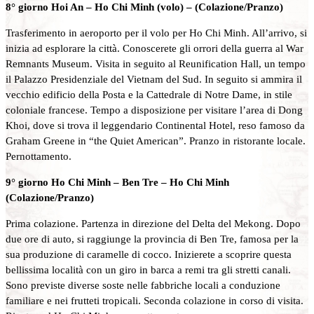
8° giorno Hoi An – Ho Chi Minh (volo) – (Colazione/Pranzo)
Trasferimento in aeroporto per il volo per Ho Chi Minh. All’arrivo, si
inizia ad esplorare la città. Conoscerete gli orrori della guerra al War
Remnants Museum. Visita in seguito al Reunification Hall, un tempo
il Palazzo Presidenziale del Vietnam del Sud. In seguito si ammira il
vecchio edificio della Posta e la Cattedrale di Notre Dame, in stile
coloniale francese. Tempo a disposizione per visitare l’area di Dong
Khoi, dove si trova il leggendario Continental Hotel, reso famoso da
Graham Greene in “the Quiet American”. Pranzo in ristorante locale.
Pernottamento.
9° giorno Ho Chi Minh – Ben Tre – Ho Chi Minh
(Colazione/Pranzo)
Prima colazione. Partenza in direzione del Delta del Mekong. Dopo
due ore di auto, si raggiunge la provincia di Ben Tre, famosa per la
sua produzione di caramelle di cocco. Inizierete a scoprire questa
bellissima località con un giro in barca a remi tra gli stretti canali.
Sono previste diverse soste nelle fabbriche locali a conduzione
familiare e nei frutteti tropicali. Seconda colazione in corso di visita.