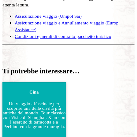
attenta lettura.
Assicurazione viaggio (Unipol Sai)
Assicurazione viaggio e Annullamento viaggio (Europ
Assistance)
Condizioni generali di contratto pacchetto turistico
Ti potrebbe interessare…
Cina
Un viaggio affascinate per
scoprire una delle civiltà più
antiche del mondo. Tour classico
con Visite di Shanghai, Xian con
l’esercito di terracotta e a
Pechino con la grande muraglia.