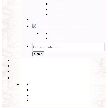
Tunisia
Etiopia
Sud Africa
Back
Australia e Pacifico
Back
Australia
Cerca:
Cerca
PARTENZE GARANTITE
INCOMING
BLOG
Back
Eventi
Diario di Viaggi
Notizie