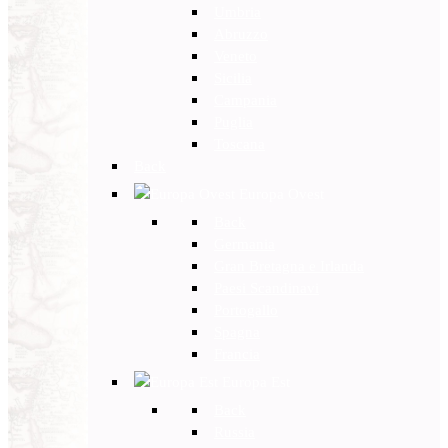
Umbria
Abruzzo
Veneto
Sicilia
Campania
Puglia
Toscana
Back
Europa Ovest
Back
Germania
Gran Bretagna e Irlanda
Paesi Scandinavi
Portogallo
Spagna
Francia
Europa Est
Back
Russia