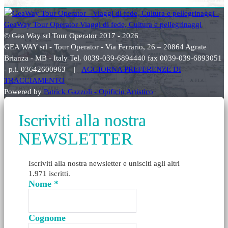
© Gea Way srl Tour Operator 2017 - 2026
GEA WAY srl - Tour Operator - Via Ferrario, 26 – 20864 Agrate
Brianza - MB - Italy Tel. 0039-039-6894440 fax 0039-039-6893051
- p.i. 03642600963 |
AGGIORNA PREFERENZE DI
TRACCIAMENTO
Powered by
Patrick Gazzoli - Opificio Artistico
Iscriviti alla nostra
NEWSLETTER
Iscriviti alla nostra newsletter e unisciti agli altri
1.971 iscritti.
Nome
*
Cognome