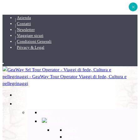
×
Azienda
Contatti
Newsletter
Viaggiare sicuri
Condizioni Generali
Privacy & Legal
DESTINAZIONI
Back
Italia
Back
Lazio