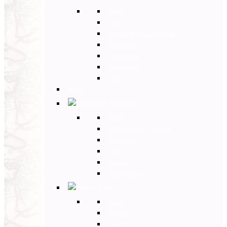
Back
Cina
Vietnam e Cambogia
Birmania
Indonesia
Giappone
India
Back
Americhe
Back
Stati Uniti e Canada
Messico
Perù
Brasile
Argentina
Africa
Back
Egitto
Marocco