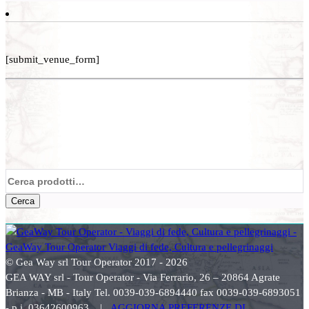
[submit_venue_form]
Cerca:
Cerca
© Gea Way srl Tour Operator 2017 - 2026
GEA WAY srl - Tour Operator - Via Ferrario, 26 – 20864 Agrate
Brianza - MB - Italy Tel. 0039-039-6894440 fax 0039-039-6893051
- p.i. 03642600963 |
AGGIORNA PREFERENZE DI