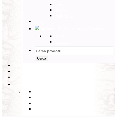
Tunisia
Etiopia
Sud Africa
Back
Australia e Pacifico
Back
Australia
Cerca:
Cerca
PARTENZE GARANTITE
INCOMING
BLOG
Back
Eventi
Diario di Viaggi
Notizie