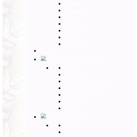
Umbria
Abruzzo
Veneto
Sicilia
Campania
Puglia
Toscana
Back
Europa Ovest
Back
Germania
Gran Bretagna e Irlanda
Paesi Scandinavi
Portogallo
Spagna
Francia
Europa Est
Back
Russia