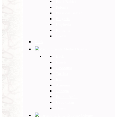
Paesi Baltici
Polonia
Paesi dei Balcani
Bulgaria
Ungheria
Romania
Grecia
Back
Medio Oriente
Back
Israele
Giordania
Turchia
Iran
Armenia
Georgia
Emirati Arabi
Uzbekistan
Oman
Estremo Oriente