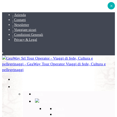
×
Azienda
Contatti
Newsletter
Viaggiare sicuri
Condizioni Generali
Privacy & Legal
DESTINAZIONI
Back
Italia
Back
Lazio