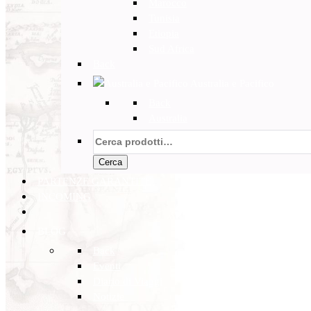
Marocco
Tunisia
Etiopia
Sud Africa
Back
Australia e Pacifico
Back
Australia
Cerca:
Cerca
PARTENZE GARANTITE
INCOMING
BLOG
Back
Eventi
Diario di Viaggi
Notizie