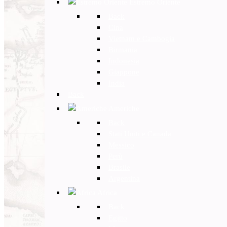
Estremo Oriente
Back
Cina
Vietnam e Cambogia
Birmania
Indonesia
Giappone
India
Back
Americhe
Back
Stati Uniti e Canada
Messico
Perù
Brasile
Argentina
Africa
Back
Egitto