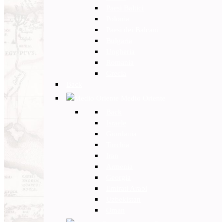
Paesi Baltici
Polonia
Paesi dei Balcani
Bulgaria
Ungheria
Romania
Grecia
Back
Medio Oriente
Back
Israele
Giordania
Turchia
Iran
Armenia
Georgia
Emirati Arabi
Uzbekistan
Oman