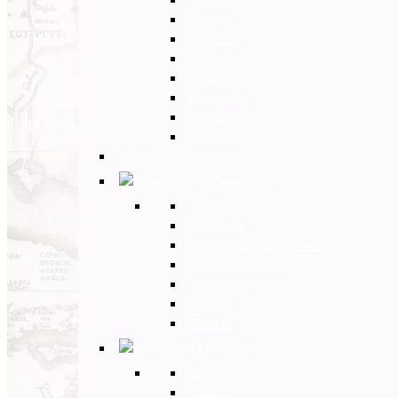
Umbria
Abruzzo
Veneto
Sicilia
Campania
Puglia
Toscana
Back
Europa Ovest
Back
Germania
Gran Bretagna e Irlanda
Paesi Scandinavi
Portogallo
Spagna
Francia
Europa Est
Back
Russia