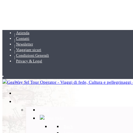
Azienda
Contatti
Newsletter
Viaggiare sicuri
Condizioni Generali
Privacy & Legal
DESTINAZIONI
Back
Italia
Back
Lazio