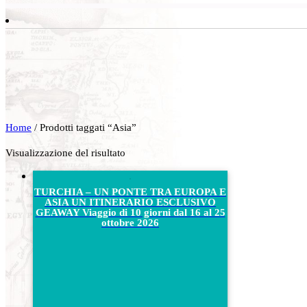
Home
/ Prodotti taggati “Asia”
Visualizzazione del risultato
TURCHIA – UN PONTE TRA EUROPA E
ASIA UN ITINERARIO ESCLUSIVO
GEAWAY Viaggio di 10 giorni dal 16 al 25
ottobre 2026