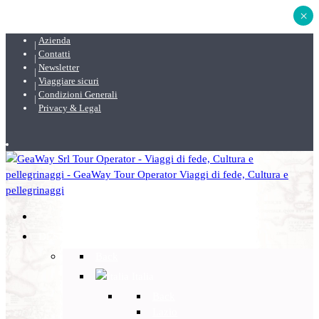
×
Azienda
Contatti
Newsletter
Viaggiare sicuri
Condizioni Generali
Privacy & Legal
DESTINAZIONI
Back
Italia
Back
Lazio