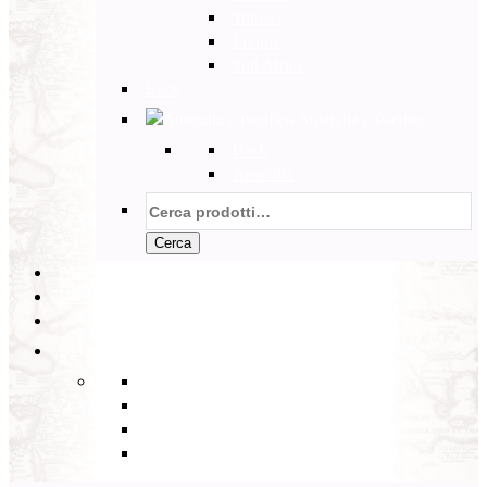
Tunisia
Etiopia
Sud Africa
Back
Australia e Pacifico
Back
Australia
Cerca:
Cerca
PARTENZE GARANTITE
INCOMING
BLOG
Back
Eventi
Diario di Viaggi
Notizie