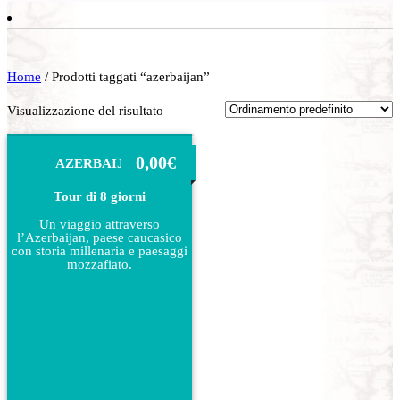
Home
/ Prodotti taggati “azerbaijan”
Visualizzazione del risultato
0,00
€
AZERBAIJAN
Tour di 8 giorni
Un viaggio attraverso
l’Azerbaijan, paese caucasico
con storia millenaria e paesaggi
mozzafiato.