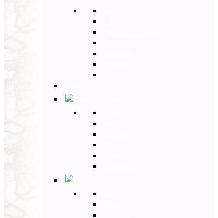
Back
Cina
Vietnam e Cambogia
Birmania
Indonesia
Giappone
India
Back
Americhe
Back
Stati Uniti e Canada
Messico
Perù
Brasile
Argentina
Africa
Back
Egitto
Marocco