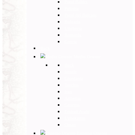
Paesi Baltici
Polonia
Paesi dei Balcani
Bulgaria
Ungheria
Romania
Grecia
Back
Medio Oriente
Back
Israele
Giordania
Turchia
Iran
Armenia
Georgia
Emirati Arabi
Uzbekistan
Oman
Estremo Oriente