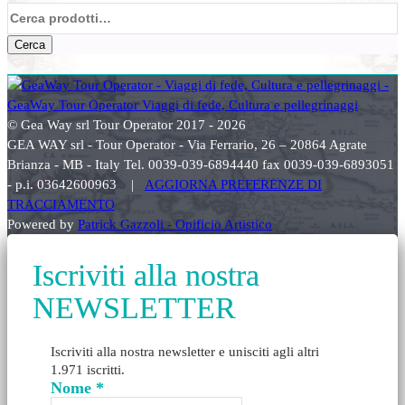
Cerca:
Cerca
© Gea Way srl Tour Operator 2017 - 2026
GEA WAY srl - Tour Operator - Via Ferrario, 26 – 20864 Agrate
Brianza - MB - Italy Tel. 0039-039-6894440 fax 0039-039-6893051
- p.i. 03642600963 |
AGGIORNA PREFERENZE DI
TRACCIAMENTO
Powered by
Patrick Gazzoli - Opificio Artistico
Iscriviti alla nostra
NEWSLETTER
Iscriviti alla nostra newsletter e unisciti agli altri
1.971 iscritti.
Nome
*