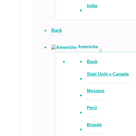
India
Back
Americhe
Back
Stati Uniti e Canada
Messico
Perù
Brasile