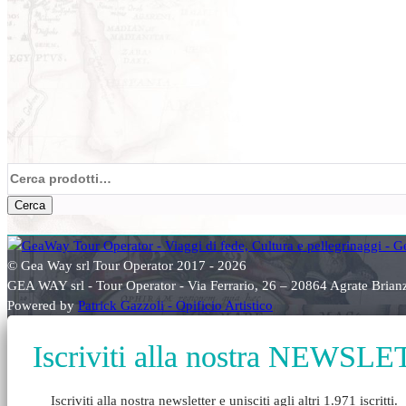
Cerca:
Cerca
© Gea Way srl Tour Operator 2017 - 2026
GEA WAY srl - Tour Operator - Via Ferrario, 26 – 20864 Agrate Bri
Powered by
Patrick Gazzoli - Opificio Artistico
Iscriviti alla nostra NEWSL
Iscriviti alla nostra newsletter e unisciti agli altri 1.971 iscritti.