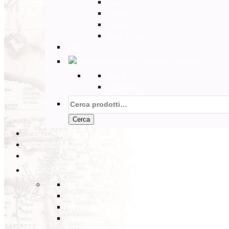
Marocco
Tunisia
Etiopia
Sud Africa
Back
Australia e Pacifico
Back
Australia
Cerca:
Cerca
PARTENZE GARANTITE
INCOMING
BLOG
Back
Eventi
Diario di Viaggi
Notizie