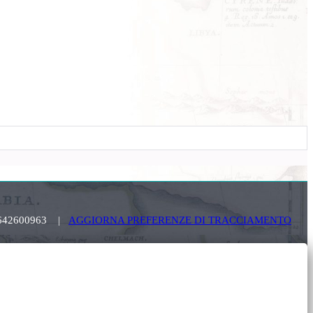
. 03642600963 |
AGGIORNA PREFERENZE DI TRACCIAMENTO