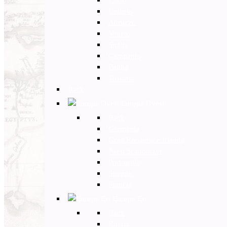
Umbria
Abruzzo
Veneto
Sicilia
Campania
Puglia
Toscana
Back
Europa Ovest
Back
Germania
Gran Bretagna e Irlanda
Paesi Scandinavi
Portogallo
Spagna
Francia
Europa Est
Back
Russia