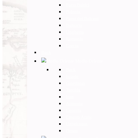
Paesi Baltici
Polonia
Paesi dei Balcani
Bulgaria
Ungheria
Romania
Grecia
Back
Medio Oriente
Back
Israele
Giordania
Turchia
Iran
Armenia
Georgia
Emirati Arabi
Uzbekistan
Oman