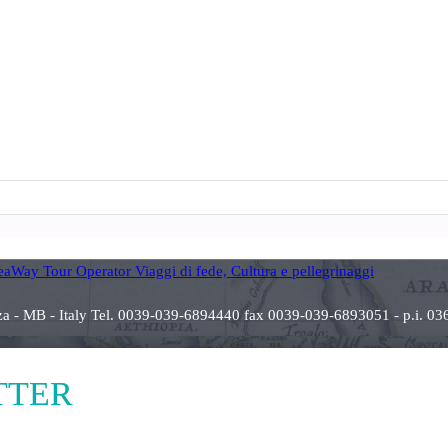
anza - MB - Italy Tel. 0039-039-6894440 fax 0039-039-6893051 - p.i
ETTER