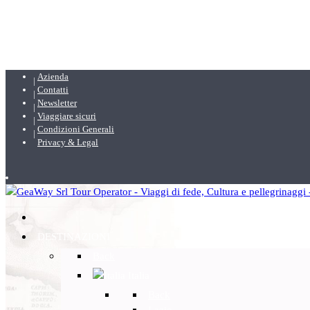
Azienda
Contatti
Newsletter
Viaggiare sicuri
Condizioni Generali
Privacy & Legal
DESTINAZIONI
Back
Italia
Back
Lazio