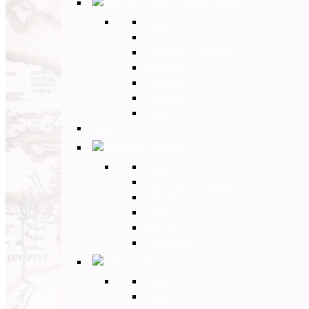
Estremo Oriente
Back
Cina
Vietnam e Cambogia
Birmania
Indonesia
Giappone
India
Back
Americhe
Back
Stati Uniti e Canada
Messico
Perù
Brasile
Argentina
Africa
Back
Egitto