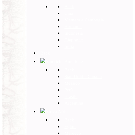
Back
Cina
Vietnam e Cambogia
Birmania
Indonesia
Giappone
India
Back
Americhe
Back
Stati Uniti e Canada
Messico
Perù
Brasile
Argentina
Africa
Back
Egitto
Marocco