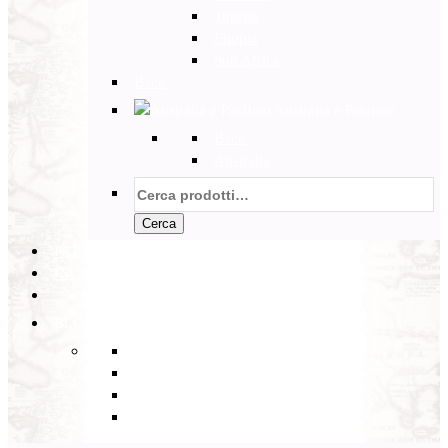
Tunisia
Etiopia
Sud Africa
Back
Australia e Pacifico
Back
Australia
Cerca:
Cerca
PARTENZE GARANTITE
INCOMING
BLOG
Back
Eventi
Diario di Viaggi
Notizie