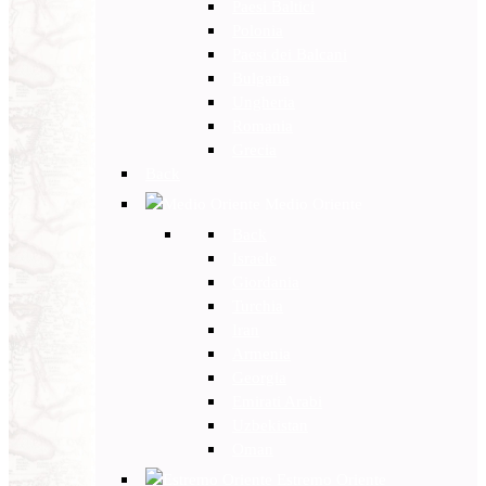
Paesi Baltici
Polonia
Paesi dei Balcani
Bulgaria
Ungheria
Romania
Grecia
Back
Medio Oriente
Back
Israele
Giordania
Turchia
Iran
Armenia
Georgia
Emirati Arabi
Uzbekistan
Oman
Estremo Oriente