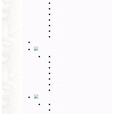
Umbria
Abruzzo
Veneto
Sicilia
Campania
Puglia
Toscana
Back
Europa Ovest
Back
Germania
Gran Bretagna e Irlanda
Paesi Scandinavi
Portogallo
Spagna
Francia
Europa Est
Back
Russia