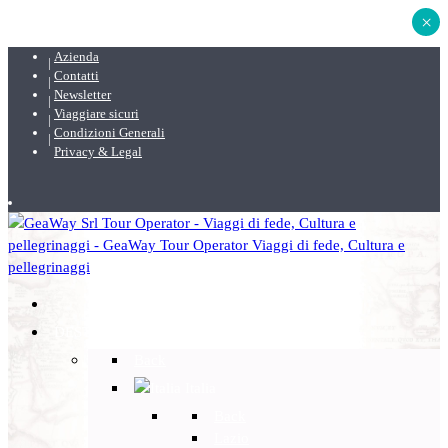
×
Azienda
Contatti
Newsletter
Viaggiare sicuri
Condizioni Generali
Privacy & Legal
DESTINAZIONI
Back
Italia
Back
Lazio