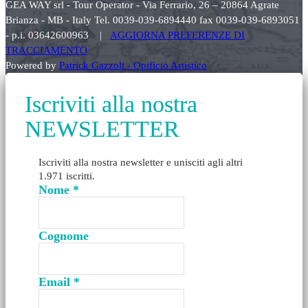
GEA WAY srl - Tour Operator - Via Ferrario, 26 – 20864 Agrate
Brianza - MB - Italy Tel. 0039-039-6894440 fax 0039-039-6893051
- p.i. 03642600963 |
AGGIORNA PREFERENZE DI
TRACCIAMENTO
Powered by
Patrick Gazzoli - Opificio Artistico
Iscriviti alla nostra
NEWSLETTER
Iscriviti alla nostra newsletter e unisciti agli altri
1.971 iscritti.
Nome
*
Cognome
Email
*