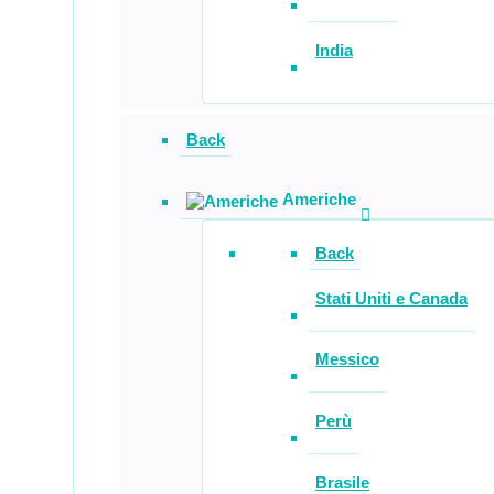
India
Back
Americhe
Back
Stati Uniti e Canada
Messico
Perù
Brasile