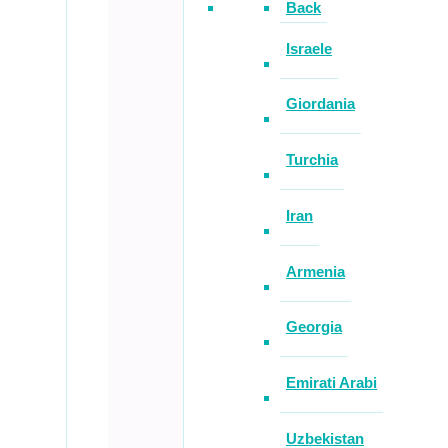
Back
Israele
Giordania
Turchia
Iran
Armenia
Georgia
Emirati Arabi
Uzbekistan