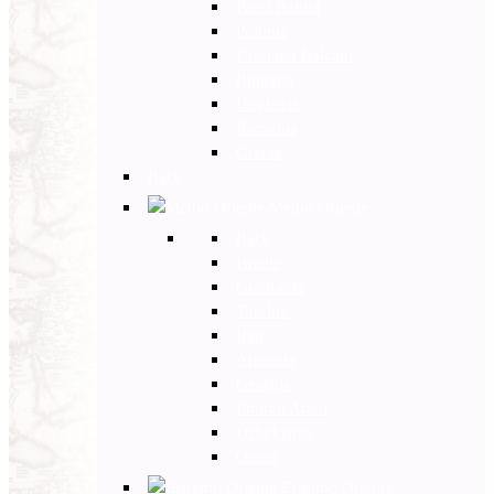
Paesi Baltici
Polonia
Paesi dei Balcani
Bulgaria
Ungheria
Romania
Grecia
Back
Medio Oriente
Back
Israele
Giordania
Turchia
Iran
Armenia
Georgia
Emirati Arabi
Uzbekistan
Oman
Estremo Oriente