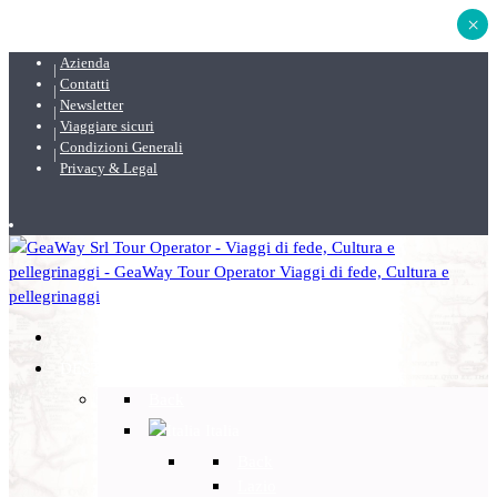
×
Azienda
Contatti
Newsletter
Viaggiare sicuri
Condizioni Generali
Privacy & Legal
DESTINAZIONI
Back
Italia
Back
Lazio