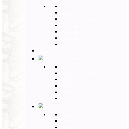
Back
Cina
Vietnam e Cambogia
Birmania
Indonesia
Giappone
India
Back
Americhe
Back
Stati Uniti e Canada
Messico
Perù
Brasile
Argentina
Africa
Back
Egitto
Marocco