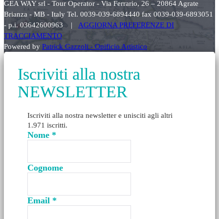
GEA WAY srl - Tour Operator - Via Ferrario, 26 – 20864 Agrate
Brianza - MB - Italy Tel. 0039-039-6894440 fax 0039-039-6893051
- p.i. 03642600963 |
AGGIORNA PREFERENZE DI
TRACCIAMENTO
Powered by
Patrick Gazzoli - Opificio Artistico
Iscriviti alla nostra
NEWSLETTER
Iscriviti alla nostra newsletter e unisciti agli altri
1.971 iscritti.
Nome
*
Cognome
Email
*