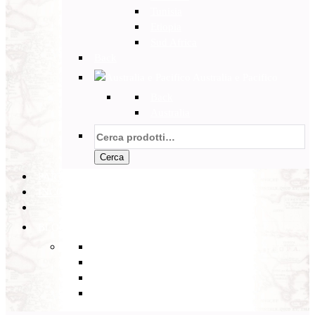
Tunisia
Etiopia
Sud Africa
Back
Australia e Pacifico
Back
Australia
Cerca:
Cerca
PARTENZE GARANTITE
INCOMING
BLOG
Back
Eventi
Diario di Viaggi
Notizie