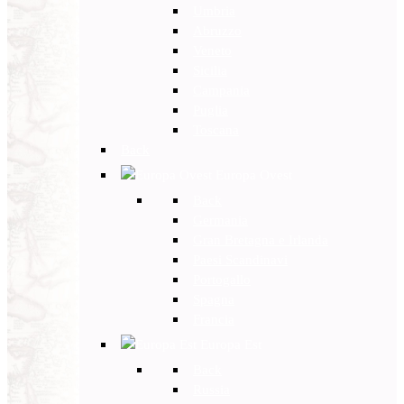
Umbria
Abruzzo
Veneto
Sicilia
Campania
Puglia
Toscana
Back
Europa Ovest
Back
Germania
Gran Bretagna e Irlanda
Paesi Scandinavi
Portogallo
Spagna
Francia
Europa Est
Back
Russia