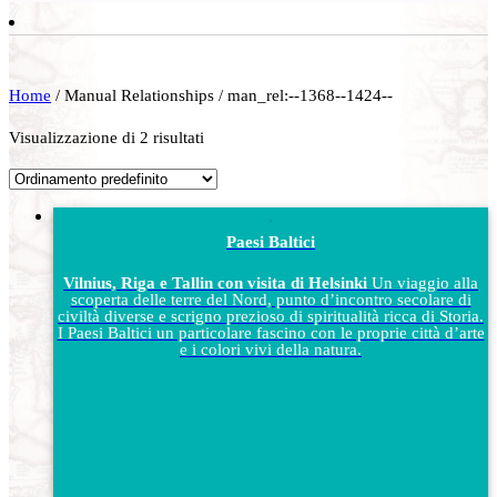
Home
/ Manual Relationships / man_rel:--1368--1424--
Visualizzazione di 2 risultati
Paesi Baltici
Vilnius, Riga e Tallin con visita di Helsinki
Un viaggio alla
scoperta delle terre del Nord, punto d’incontro secolare di
civiltà diverse e scrigno prezioso di spiritualità ricca di Storia.
I Paesi Baltici un particolare fascino con le proprie città d’arte
e i colori vivi della natura.