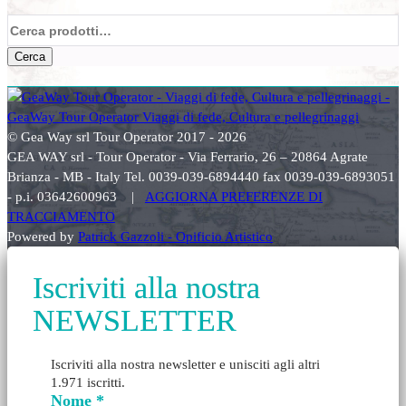
Cerca:
Cerca
© Gea Way srl Tour Operator 2017 - 2026
GEA WAY srl - Tour Operator - Via Ferrario, 26 – 20864 Agrate
Brianza - MB - Italy Tel. 0039-039-6894440 fax 0039-039-6893051
- p.i. 03642600963 |
AGGIORNA PREFERENZE DI
TRACCIAMENTO
Powered by
Patrick Gazzoli - Opificio Artistico
Iscriviti alla nostra
NEWSLETTER
Iscriviti alla nostra newsletter e unisciti agli altri
1.971 iscritti.
Nome
*