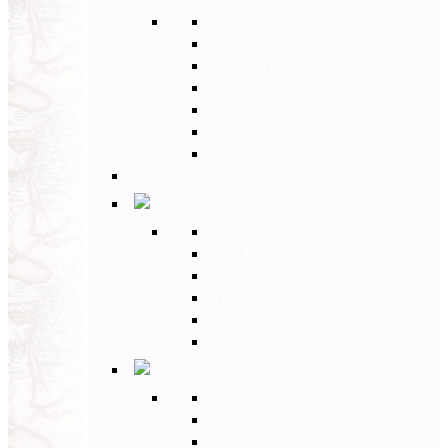
Back
Cina
Vietnam e Cambogia
Birmania
Indonesia
Giappone
India
Back
Americhe
Back
Stati Uniti e Canada
Messico
Perù
Brasile
Argentina
Africa
Back
Egitto
Marocco