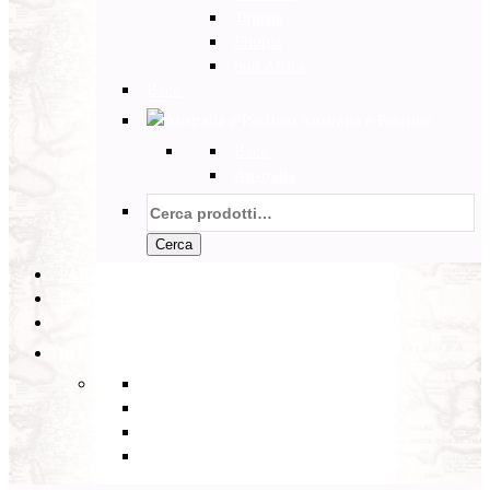
Tunisia
Etiopia
Sud Africa
Back
Australia e Pacifico
Back
Australia
Cerca:
Cerca
PARTENZE GARANTITE
INCOMING
BLOG
Back
Eventi
Diario di Viaggi
Notizie