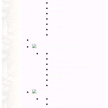
Umbria
Abruzzo
Veneto
Sicilia
Campania
Puglia
Toscana
Back
Europa Ovest
Back
Germania
Gran Bretagna e Irlanda
Paesi Scandinavi
Portogallo
Spagna
Francia
Europa Est
Back
Russia