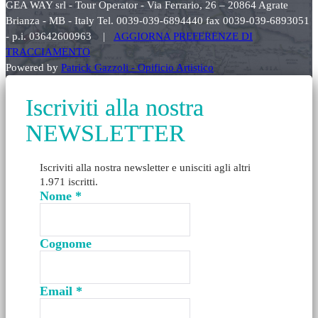
GEA WAY srl - Tour Operator - Via Ferrario, 26 – 20864 Agrate
Brianza - MB - Italy Tel. 0039-039-6894440 fax 0039-039-6893051
- p.i. 03642600963 |
AGGIORNA PREFERENZE DI
TRACCIAMENTO
Powered by
Patrick Gazzoli - Opificio Artistico
Iscriviti alla nostra
NEWSLETTER
Iscriviti alla nostra newsletter e unisciti agli altri
1.971 iscritti.
Nome
*
Cognome
Email
*