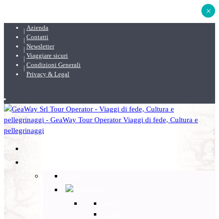
×
Azienda
Contatti
Newsletter
Viaggiare sicuri
Condizioni Generali
Privacy & Legal
DESTINAZIONI
Back
Italia
Back
Lazio