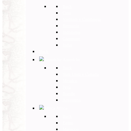
Back
Cina
Vietnam e Cambogia
Birmania
Indonesia
Giappone
India
Back
Americhe
Back
Stati Uniti e Canada
Messico
Perù
Brasile
Argentina
Africa
Back
Egitto
Marocco