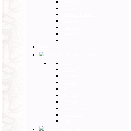
Paesi Baltici
Polonia
Paesi dei Balcani
Bulgaria
Ungheria
Romania
Grecia
Back
Medio Oriente
Back
Israele
Giordania
Turchia
Iran
Armenia
Georgia
Emirati Arabi
Uzbekistan
Oman
Estremo Oriente