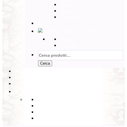
Tunisia
Etiopia
Sud Africa
Back
Australia e Pacifico
Back
Australia
Cerca:
Cerca
PARTENZE GARANTITE
INCOMING
BLOG
Back
Eventi
Diario di Viaggi
Notizie