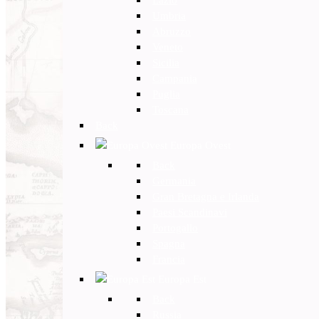
Umbria
Abruzzo
Veneto
Sicilia
Campania
Puglia
Toscana
Back
Europa Ovest
Back
Germania
Gran Bretagna e Irlanda
Paesi Scandinavi
Portogallo
Spagna
Francia
Europa Est
Back
Russia