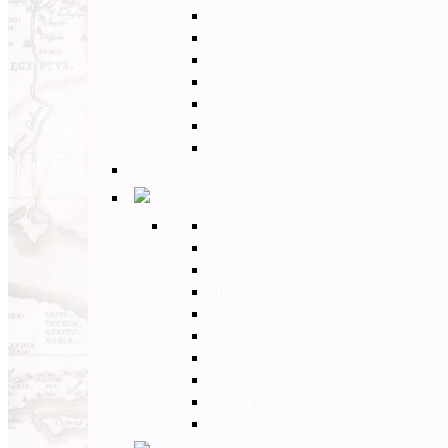
Paesi Baltici
Polonia
Paesi dei Balcani
Bulgaria
Ungheria
Romania
Grecia
Back
Medio Oriente
Back
Israele
Giordania
Turchia
Iran
Armenia
Georgia
Emirati Arabi
Uzbekistan
Oman