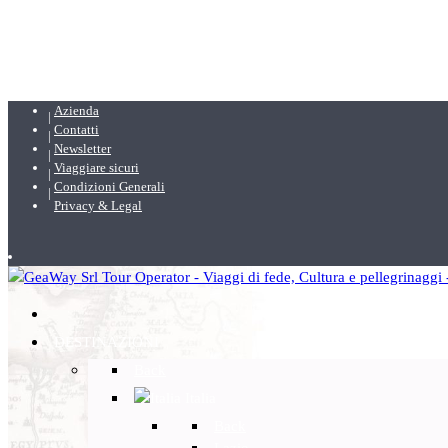
Azienda
Contatti
Newsletter
Viaggiare sicuri
Condizioni Generali
Privacy & Legal
DESTINAZIONI
Back
Italia
Back
Lazio