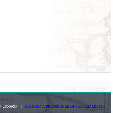
. 03642600963 |
AGGIORNA PREFERENZE DI TRACCIAMENTO