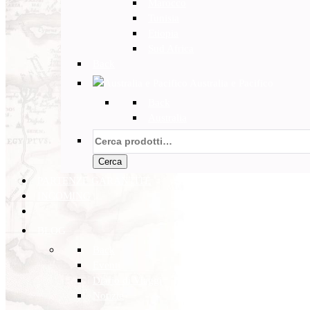
Marocco
Tunisia
Etiopia
Sud Africa
Back
Australia e Pacifico
Back
Australia
Cerca:
Cerca
PARTENZE GARANTITE
INCOMING
BLOG
Back
Eventi
Diario di Viaggi
Notizie