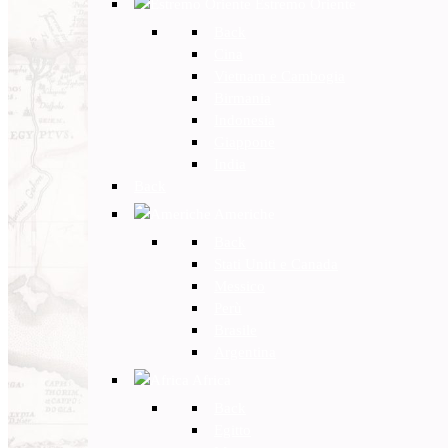
Estremo Oriente
Back
Cina
Vietnam e Cambogia
Birmania
Indonesia
Giappone
India
Back
Americhe
Back
Stati Uniti e Canada
Messico
Perù
Brasile
Argentina
Africa
Back
Egitto