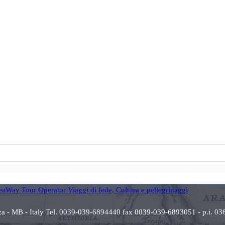
anza - MB - Italy Tel. 0039-039-6894440 fax 0039-039-6893051 - p.i