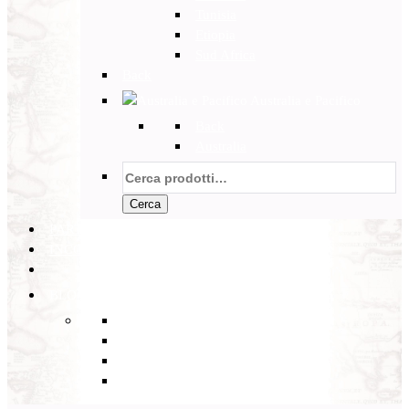
Tunisia
Etiopia
Sud Africa
Back
Australia e Pacifico
Back
Australia
Cerca:
Cerca
PARTENZE GARANTITE
INCOMING
BLOG
Back
Eventi
Diario di Viaggi
Notizie