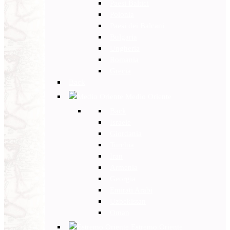
Paesi Baltici
Polonia
Paesi dei Balcani
Bulgaria
Ungheria
Romania
Grecia
Back
Medio Oriente
Back
Israele
Giordania
Turchia
Iran
Armenia
Georgia
Emirati Arabi
Uzbekistan
Oman
Estremo Oriente