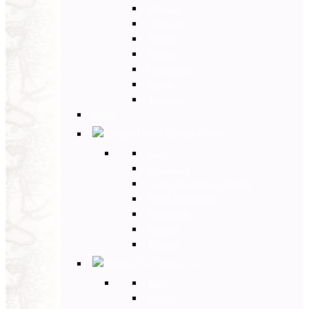
Umbria
Abruzzo
Veneto
Sicilia
Campania
Puglia
Toscana
Back
Europa Ovest
Back
Germania
Gran Bretagna e Irlanda
Paesi Scandinavi
Portogallo
Spagna
Francia
Europa Est
Back
Russia