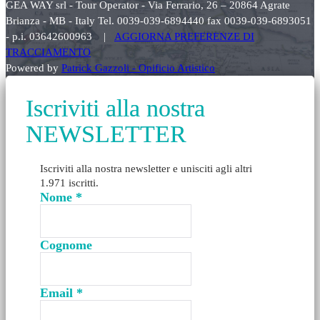
GEA WAY srl - Tour Operator - Via Ferrario, 26 – 20864 Agrate
Brianza - MB - Italy Tel. 0039-039-6894440 fax 0039-039-6893051
- p.i. 03642600963 |
AGGIORNA PREFERENZE DI
TRACCIAMENTO
Powered by
Patrick Gazzoli - Opificio Artistico
Iscriviti alla nostra
NEWSLETTER
Iscriviti alla nostra newsletter e unisciti agli altri
1.971 iscritti.
Nome
*
Cognome
Email
*