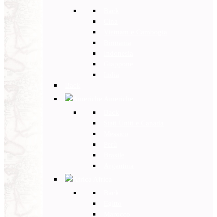
Back
Cina
Vietnam e Cambogia
Birmania
Indonesia
Giappone
India
Back
Americhe
Back
Stati Uniti e Canada
Messico
Perù
Brasile
Argentina
Africa
Back
Egitto
Marocco