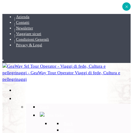
×
Azienda
Contatti
Newsletter
Viaggiare sicuri
Condizioni Generali
Privacy & Legal
DESTINAZIONI
Back
Italia
Back
Lazio