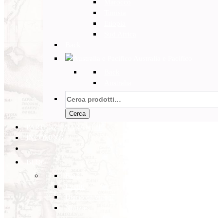
Marocco
Tunisia
Etiopia
Sud Africa
Back
Australia e Pacifico
Back
Australia
Cerca:
Cerca
PARTENZE GARANTITE
INCOMING
BLOG
Back
Eventi
Diario di Viaggi
Notizie