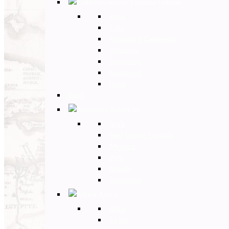
Estremo Oriente
Back
Cina
Vietnam e Cambogia
Birmania
Indonesia
Giappone
India
Back
Americhe
Back
Stati Uniti e Canada
Messico
Perù
Brasile
Argentina
Africa
Back
Egitto