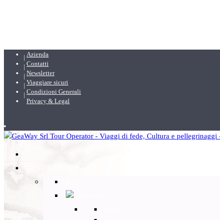
Azienda
Contatti
Newsletter
Viaggiare sicuri
Condizioni Generali
Privacy & Legal
DESTINAZIONI
Back
Italia
Back
Lazio