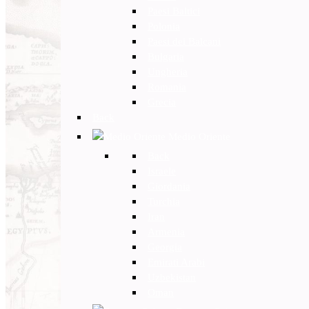
Paesi Baltici
Polonia
Paesi dei Balcani
Bulgaria
Ungheria
Romania
Grecia
Back
Medio Oriente
Back
Israele
Giordania
Turchia
Iran
Armenia
Georgia
Emirati Arabi
Uzbekistan
Oman