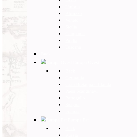
Umbria
Abruzzo
Veneto
Sicilia
Campania
Puglia
Toscana
Back
Europa Ovest
Back
Germania
Gran Bretagna e Irlanda
Paesi Scandinavi
Portogallo
Spagna
Francia
Europa Est
Back
Russia