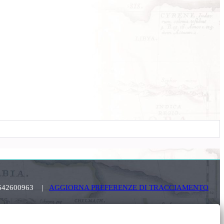
. 03642600963 |
AGGIORNA PREFERENZE DI TRACCIAMENTO