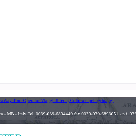
anza - MB - Italy Tel. 0039-039-6894440 fax 0039-039-6893051 - p.i