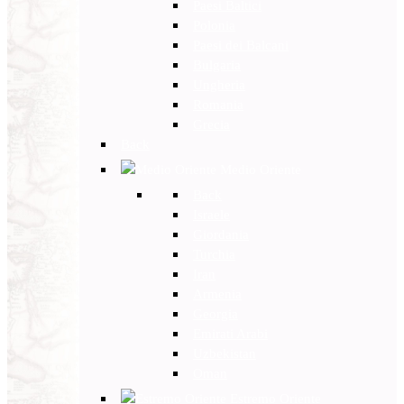
Paesi Baltici
Polonia
Paesi dei Balcani
Bulgaria
Ungheria
Romania
Grecia
Back
Medio Oriente
Back
Israele
Giordania
Turchia
Iran
Armenia
Georgia
Emirati Arabi
Uzbekistan
Oman
Estremo Oriente