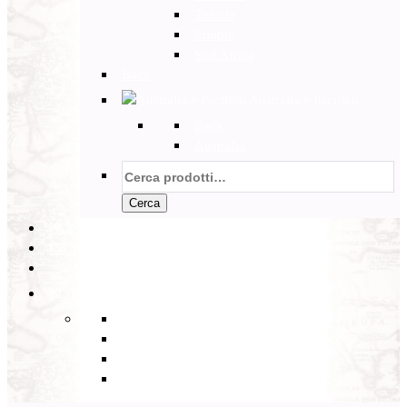
Tunisia
Etiopia
Sud Africa
Back
Australia e Pacifico
Back
Australia
Cerca:
Cerca
PARTENZE GARANTITE
INCOMING
BLOG
Back
Eventi
Diario di Viaggi
Notizie