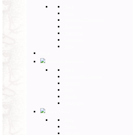
Back
Cina
Vietnam e Cambogia
Birmania
Indonesia
Giappone
India
Back
Americhe
Back
Stati Uniti e Canada
Messico
Perù
Brasile
Argentina
Africa
Back
Egitto
Marocco