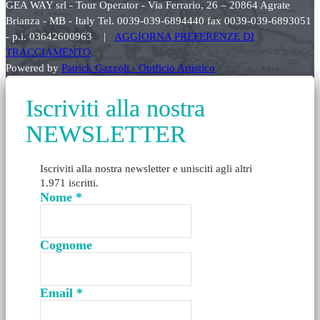
GEA WAY srl - Tour Operator - Via Ferrario, 26 – 20864 Agrate
Brianza - MB - Italy Tel. 0039-039-6894440 fax 0039-039-6893051
- p.i. 03642600963 |
AGGIORNA PREFERENZE DI
TRACCIAMENTO
Powered by
Patrick Gazzoli - Opificio Artistico
Iscriviti alla nostra
NEWSLETTER
Iscriviti alla nostra newsletter e unisciti agli altri
1.971 iscritti.
Nome
*
Cognome
Email
*