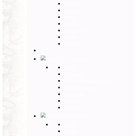
Umbria
Abruzzo
Veneto
Sicilia
Campania
Puglia
Toscana
Back
Europa Ovest
Back
Germania
Gran Bretagna e Irlanda
Paesi Scandinavi
Portogallo
Spagna
Francia
Europa Est
Back
Russia