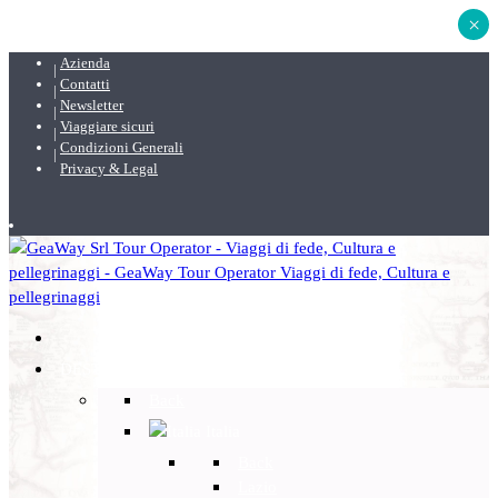
×
Azienda
Contatti
Newsletter
Viaggiare sicuri
Condizioni Generali
Privacy & Legal
DESTINAZIONI
Back
Italia
Back
Lazio