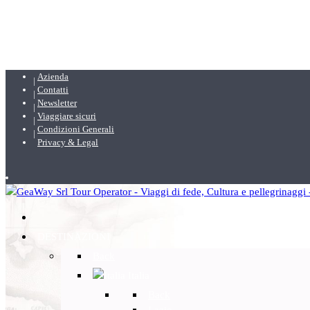
Azienda
Contatti
Newsletter
Viaggiare sicuri
Condizioni Generali
Privacy & Legal
DESTINAZIONI
Back
Italia
Back
Lazio