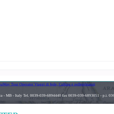
anza - MB - Italy Tel. 0039-039-6894440 fax 0039-039-6893051 - p.i