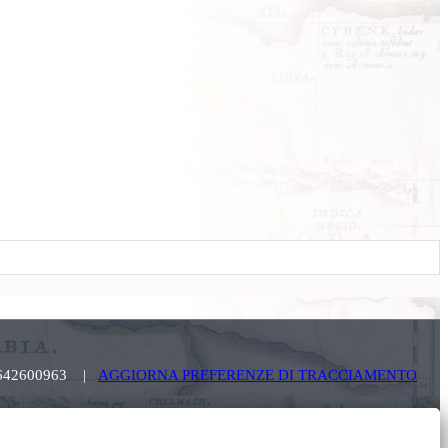
. 03642600963 |
AGGIORNA PREFERENZE DI TRACCIAMENTO