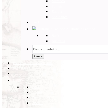
Marocco
Tunisia
Etiopia
Sud Africa
Back
Australia e Pacifico
Back
Australia
Cerca:
Cerca
PARTENZE GARANTITE
INCOMING
BLOG
Back
Eventi
Diario di Viaggi
Notizie