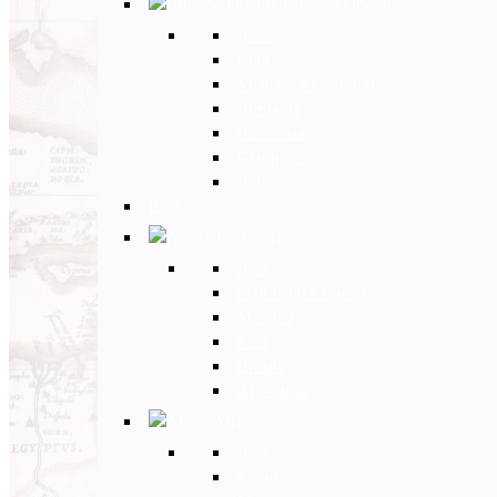
Estremo Oriente
Back
Cina
Vietnam e Cambogia
Birmania
Indonesia
Giappone
India
Back
Americhe
Back
Stati Uniti e Canada
Messico
Perù
Brasile
Argentina
Africa
Back
Egitto