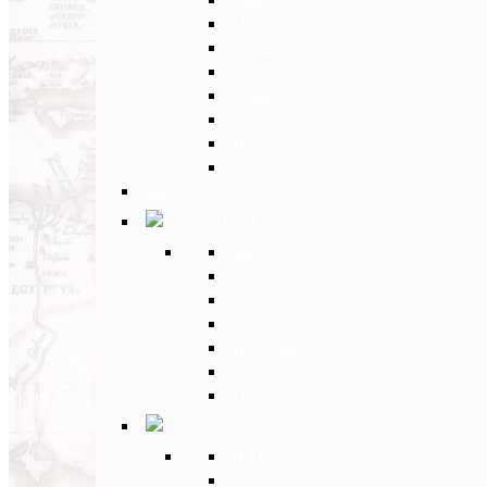
Umbria
Abruzzo
Veneto
Sicilia
Campania
Puglia
Toscana
Back
Europa Ovest
Back
Germania
Gran Bretagna e Irlanda
Paesi Scandinavi
Portogallo
Spagna
Francia
Europa Est
Back
Russia