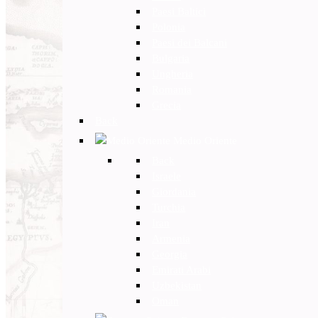
Paesi Baltici
Polonia
Paesi dei Balcani
Bulgaria
Ungheria
Romania
Grecia
Back
Medio Oriente
Back
Israele
Giordania
Turchia
Iran
Armenia
Georgia
Emirati Arabi
Uzbekistan
Oman