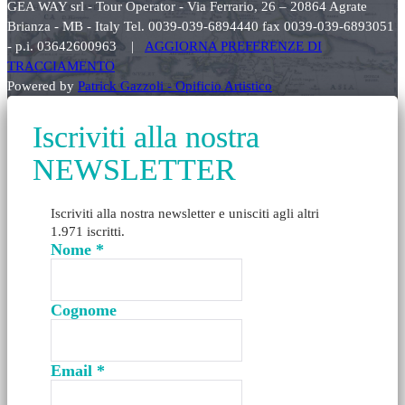
GEA WAY srl - Tour Operator - Via Ferrario, 26 – 20864 Agrate
Brianza - MB - Italy Tel. 0039-039-6894440 fax 0039-039-6893051
- p.i. 03642600963 |
AGGIORNA PREFERENZE DI
TRACCIAMENTO
Powered by
Patrick Gazzoli - Opificio Artistico
Iscriviti alla nostra
NEWSLETTER
Iscriviti alla nostra newsletter e unisciti agli altri
1.971 iscritti.
Nome
*
Cognome
Email
*