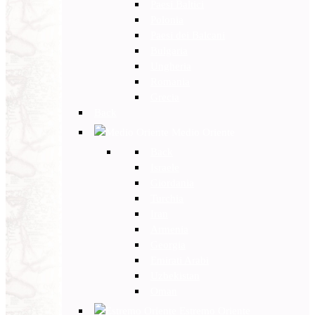
Paesi Baltici
Polonia
Paesi dei Balcani
Bulgaria
Ungheria
Romania
Grecia
Back
Medio Oriente
Back
Israele
Giordania
Turchia
Iran
Armenia
Georgia
Emirati Arabi
Uzbekistan
Oman
Estremo Oriente