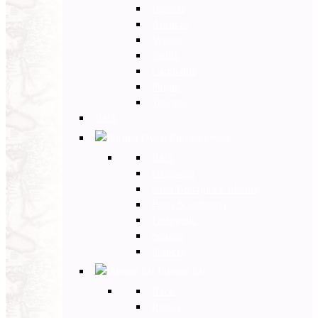
Umbria
Abruzzo
Veneto
Sicilia
Campania
Puglia
Toscana
Back
Europa Ovest
Back
Germania
Gran Bretagna e Irlanda
Paesi Scandinavi
Portogallo
Spagna
Francia
Europa Est
Back
Russia