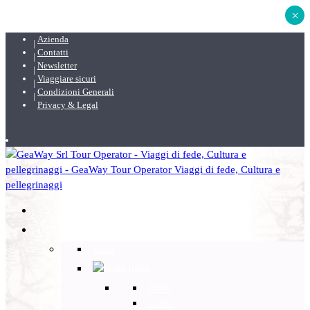
×
Azienda
Contatti
Newsletter
Viaggiare sicuri
Condizioni Generali
Privacy & Legal
DESTINAZIONI
Back
Italia
Back
Lazio