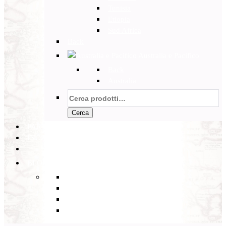
Tunisia
Etiopia
Sud Africa
Back
Australia e Pacifico
Back
Australia
Cerca:
Cerca
PARTENZE GARANTITE
INCOMING
BLOG
Back
Eventi
Diario di Viaggi
Notizie