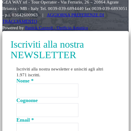
GEA WAY srl - Tour Operator - Via Ferrario, 26 – 20864 Agrate
Brianza - MB - Italy Tel. 0039-039-6894440 fax 0039-039-6893051
- p.i. 03642600963 |
AGGIORNA PREFERENZE DI
TRACCIAMENTO
Powered by
Patrick Gazzoli - Opificio Artistico
Iscriviti alla nostra
NEWSLETTER
Iscriviti alla nostra newsletter e unisciti agli altri
1.971 iscritti.
Nome
*
Cognome
Email
*