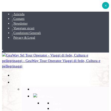
×
Azienda
Contatti
Newsletter
Viaggiare sicuri
Condizioni Generali
Privacy & Legal
DESTINAZIONI
Back
Italia
Back
Lazio