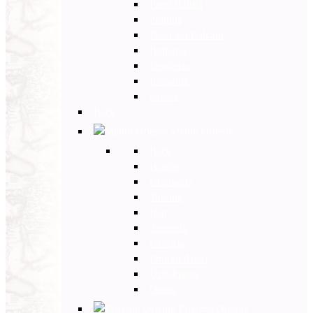
Paesi Baltici
Polonia
Paesi dei Balcani
Bulgaria
Ungheria
Romania
Grecia
Back
Medio Oriente
Back
Israele
Giordania
Turchia
Iran
Armenia
Georgia
Emirati Arabi
Uzbekistan
Oman
Estremo Oriente