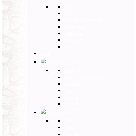
Back
Cina
Vietnam e Cambogia
Birmania
Indonesia
Giappone
India
Back
Americhe
Back
Stati Uniti e Canada
Messico
Perù
Brasile
Argentina
Africa
Back
Egitto
Marocco