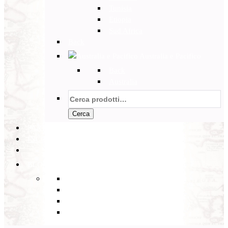
Tunisia
Etiopia
Sud Africa
Back
Australia e Pacifico
Back
Australia
Cerca:
Cerca
PARTENZE GARANTITE
INCOMING
BLOG
Back
Eventi
Diario di Viaggi
Notizie