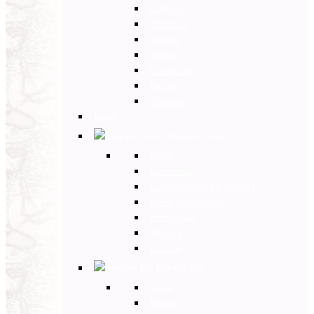
Umbria
Abruzzo
Veneto
Sicilia
Campania
Puglia
Toscana
Back
Europa Ovest
Back
Germania
Gran Bretagna e Irlanda
Paesi Scandinavi
Portogallo
Spagna
Francia
Europa Est
Back
Russia