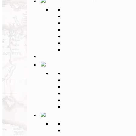
Estremo Oriente
Back
Cina
Vietnam e Cambogia
Birmania
Indonesia
Giappone
India
Back
Americhe
Back
Stati Uniti e Canada
Messico
Perù
Brasile
Argentina
Africa
Back
Egitto