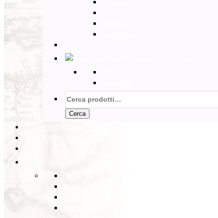
Marocco
Tunisia
Etiopia
Sud Africa
Back
Australia e Pacifico
Back
Australia
Cerca:
Cerca
PARTENZE GARANTITE
INCOMING
BLOG
Back
Eventi
Diario di Viaggi
Notizie