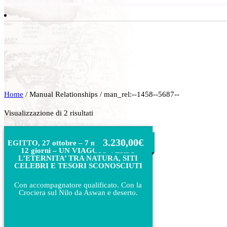
Home
/ Manual Relationships / man_rel:--1458--5687--
Visualizzazione di 2 risultati
3.230,00
€
EGITTO, 27 ottobre – 7 novembre 2026 –
12 giorni – UN VIAGGIO VERSO
L’ETERNITA’ TRA NATURA, SITI
CELEBRI E TESORI SCONOSCIUTI
Con accompagnatore qualificato. Con la
Crociera sul Nilo da Aswan e deserto.