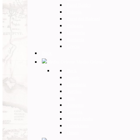
Paesi Baltici
Polonia
Paesi dei Balcani
Bulgaria
Ungheria
Romania
Grecia
Back
Medio Oriente
Back
Israele
Giordania
Turchia
Iran
Armenia
Georgia
Emirati Arabi
Uzbekistan
Oman