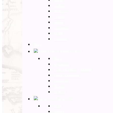
Umbria
Abruzzo
Veneto
Sicilia
Campania
Puglia
Toscana
Back
Europa Ovest
Back
Germania
Gran Bretagna e Irlanda
Paesi Scandinavi
Portogallo
Spagna
Francia
Europa Est
Back
Russia