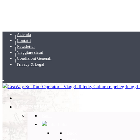
Azienda
Contatti
Newsletter
Viaggiare sicuri
Condizioni Generali
Privacy & Legal
DESTINAZIONI
Back
Italia
Back
Lazio