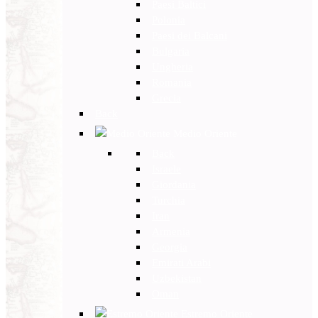
Paesi Baltici
Polonia
Paesi dei Balcani
Bulgaria
Ungheria
Romania
Grecia
Back
Medio Oriente
Back
Israele
Giordania
Turchia
Iran
Armenia
Georgia
Emirati Arabi
Uzbekistan
Oman
Estremo Oriente