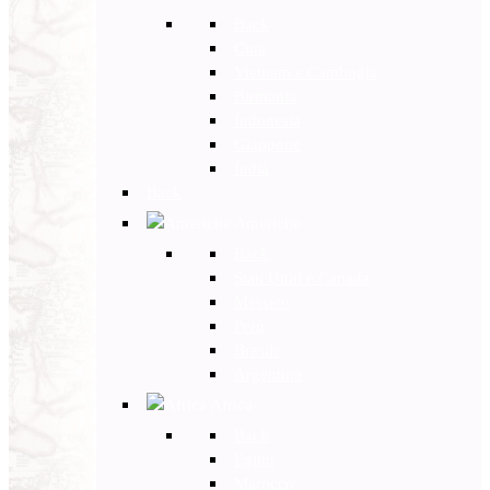
Back
Cina
Vietnam e Cambogia
Birmania
Indonesia
Giappone
India
Back
Americhe
Back
Stati Uniti e Canada
Messico
Perù
Brasile
Argentina
Africa
Back
Egitto
Marocco