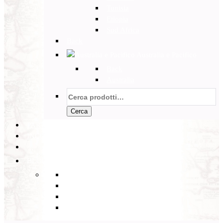
Tunisia
Etiopia
Sud Africa
Back
Australia e Pacifico
Back
Australia
Cerca:
Cerca
PARTENZE GARANTITE
INCOMING
BLOG
Back
Eventi
Diario di Viaggi
Notizie