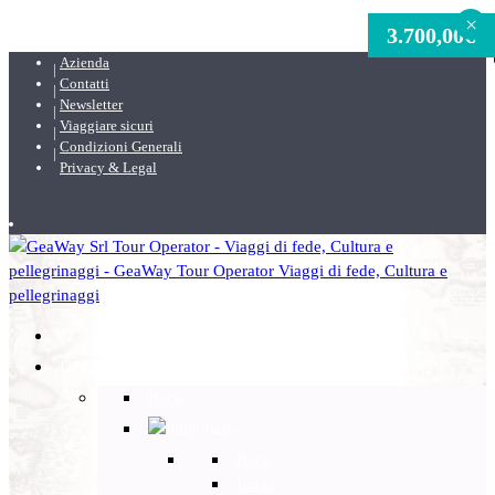
×
3.700,00
€
Azienda
Contatti
Newsletter
Viaggiare sicuri
Condizioni Generali
Privacy & Legal
DESTINAZIONI
Back
Italia
Back
Lazio