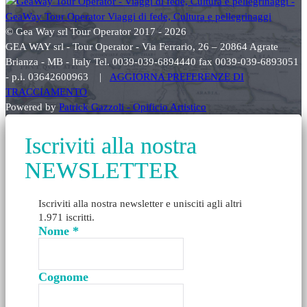
© Gea Way srl Tour Operator 2017 - 2026
GEA WAY srl - Tour Operator - Via Ferrario, 26 – 20864 Agrate
Brianza - MB - Italy Tel. 0039-039-6894440 fax 0039-039-6893051
- p.i. 03642600963 |
AGGIORNA PREFERENZE DI
TRACCIAMENTO
Powered by
Patrick Gazzoli - Opificio Artistico
Iscriviti alla nostra
NEWSLETTER
Iscriviti alla nostra newsletter e unisciti agli altri
1.971 iscritti.
Nome
*
Cognome