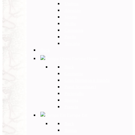
Umbria
Abruzzo
Veneto
Sicilia
Campania
Puglia
Toscana
Back
Europa Ovest
Back
Germania
Gran Bretagna e Irlanda
Paesi Scandinavi
Portogallo
Spagna
Francia
Europa Est
Back
Russia