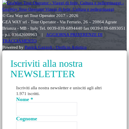
© Gea Way srl Tour Operator 2017 - 2026
GEA WAY srl - Tour Operator - Via Ferrario, 26 – 20864 Agrate
Brianza - MB - Italy Tel. 0039-039-6894440 fax 0039-039-6893051
- p.i. 03642600963 |
AGGIORNA PREFERENZE DI
TRACCIAMENTO
Powered by
Patrick Gazzoli - Opificio Artistico
Iscriviti alla nostra
NEWSLETTER
Iscriviti alla nostra newsletter e unisciti agli altri
1.971 iscritti.
Nome
*
Cognome