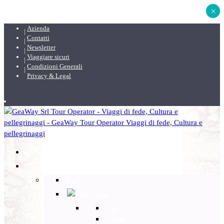
×
Azienda
Contatti
Newsletter
Viaggiare sicuri
Condizioni Generali
Privacy & Legal
DESTINAZIONI
Back
Italia
Back
Lazio