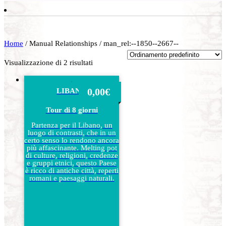
Home
/ Manual Relationships / man_rel:--1850--2667--
Visualizzazione di 2 risultati
0,00
€
LIBANO
Tour di 8 giorni
Partenza per il Libano, un
luogo di contrasti, che in un
certo senso lo rendono ancora
più affascinante. Melting pot
di culture, religioni, credenze
e gruppi etnici, questo Paese
è ricco di antiche città, reperti
romani e paesaggi naturali.