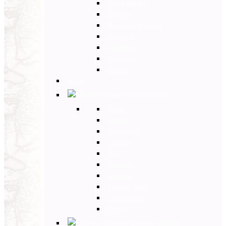
Paesi Baltici
Polonia
Paesi dei Balcani
Bulgaria
Ungheria
Romania
Grecia
Back
Medio Oriente
Back
Israele
Giordania
Turchia
Iran
Armenia
Georgia
Emirati Arabi
Uzbekistan
Oman
Estremo Oriente