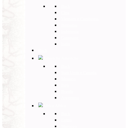
Back
Cina
Vietnam e Cambogia
Birmania
Indonesia
Giappone
India
Back
Americhe
Back
Stati Uniti e Canada
Messico
Perù
Brasile
Argentina
Africa
Back
Egitto
Marocco