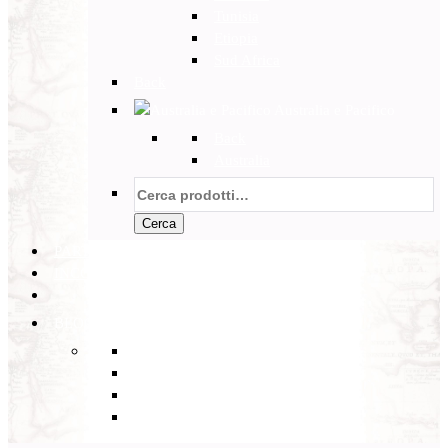
Tunisia
Etiopia
Sud Africa
Back
Australia e Pacifico
Back
Australia
Cerca:
Cerca
PARTENZE GARANTITE
INCOMING
BLOG
Back
Eventi
Diario di Viaggi
Notizie