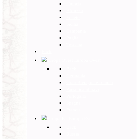
Umbria
Abruzzo
Veneto
Sicilia
Campania
Puglia
Toscana
Back
Europa Ovest
Back
Germania
Gran Bretagna e Irlanda
Paesi Scandinavi
Portogallo
Spagna
Francia
Europa Est
Back
Russia