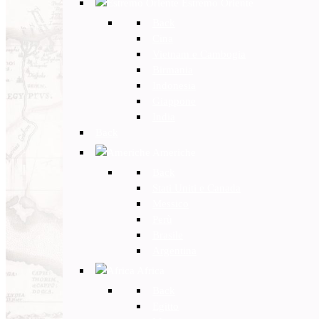
Estremo Oriente
Back
Cina
Vietnam e Cambogia
Birmania
Indonesia
Giappone
India
Back
Americhe
Back
Stati Uniti e Canada
Messico
Perù
Brasile
Argentina
Africa
Back
Egitto