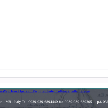
anza - MB - Italy Tel. 0039-039-6894440 fax 0039-039-6893051 - p.i