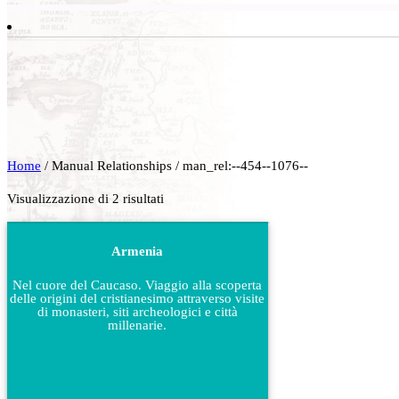
Home
/ Manual Relationships / man_rel:--454--1076--
Visualizzazione di 2 risultati
Armenia
Nel cuore del Caucaso. Viaggio alla scoperta
delle origini del cristianesimo attraverso visite
di monasteri, siti archeologici e città
millenarie.