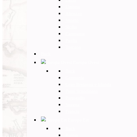
Umbria
Abruzzo
Veneto
Sicilia
Campania
Puglia
Toscana
Back
Europa Ovest
Back
Germania
Gran Bretagna e Irlanda
Paesi Scandinavi
Portogallo
Spagna
Francia
Europa Est
Back
Russia