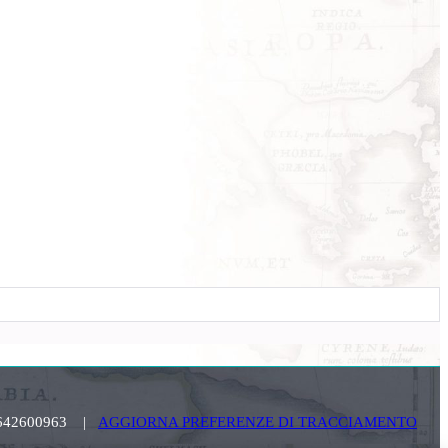
. 03642600963 |
AGGIORNA PREFERENZE DI TRACCIAMENTO