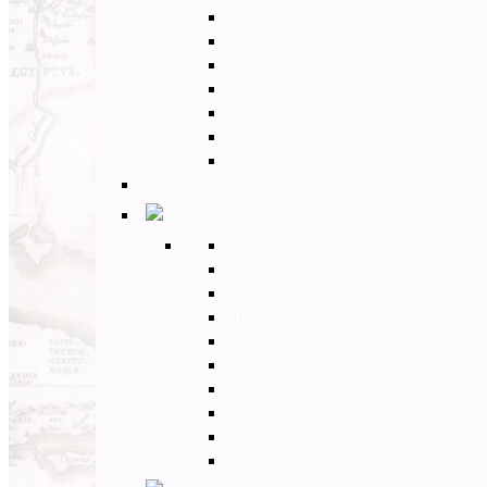
Paesi Baltici
Polonia
Paesi dei Balcani
Bulgaria
Ungheria
Romania
Grecia
Back
Medio Oriente
Back
Israele
Giordania
Turchia
Iran
Armenia
Georgia
Emirati Arabi
Uzbekistan
Oman