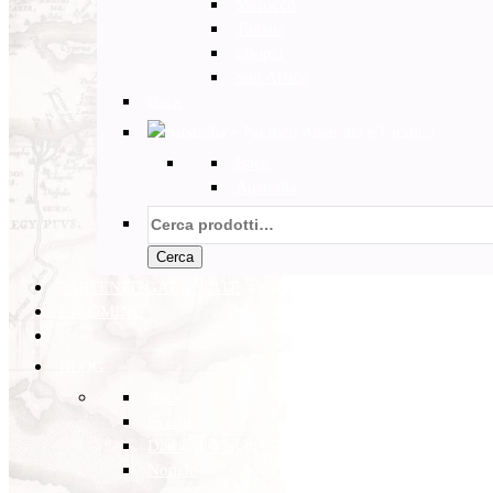
Marocco
Tunisia
Etiopia
Sud Africa
Back
Australia e Pacifico
Back
Australia
Cerca:
Cerca
PARTENZE GARANTITE
INCOMING
BLOG
Back
Eventi
Diario di Viaggi
Notizie