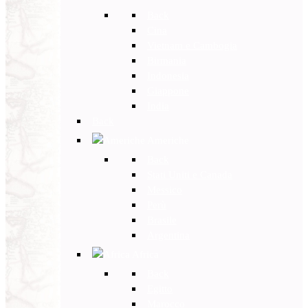
Back
Cina
Vietnam e Cambogia
Birmania
Indonesia
Giappone
India
Back
Americhe
Back
Stati Uniti e Canada
Messico
Perù
Brasile
Argentina
Africa
Back
Egitto
Marocco