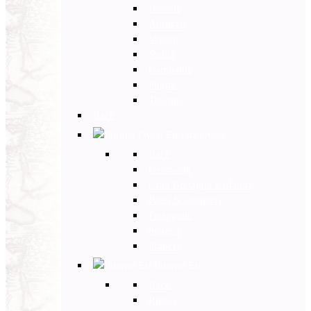
Umbria
Abruzzo
Veneto
Sicilia
Campania
Puglia
Toscana
Back
Europa Ovest
Back
Germania
Gran Bretagna e Irlanda
Paesi Scandinavi
Portogallo
Spagna
Francia
Europa Est
Back
Russia