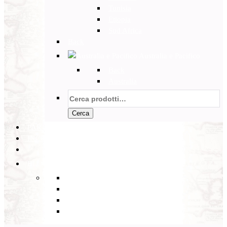
Tunisia
Etiopia
Sud Africa
Back
Australia e Pacifico
Back
Australia
Cerca:
Cerca
PARTENZE GARANTITE
INCOMING
BLOG
Back
Eventi
Diario di Viaggi
Notizie