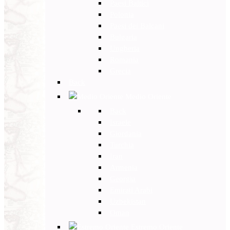
Paesi Baltici
Polonia
Paesi dei Balcani
Bulgaria
Ungheria
Romania
Grecia
Back
Medio Oriente
Back
Israele
Giordania
Turchia
Iran
Armenia
Georgia
Emirati Arabi
Uzbekistan
Oman
Estremo Oriente