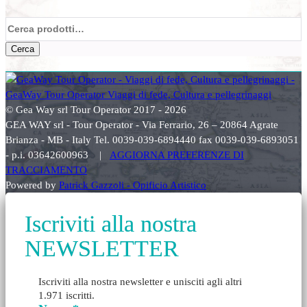
Cerca:
Cerca
© Gea Way srl Tour Operator 2017 - 2026
GEA WAY srl - Tour Operator - Via Ferrario, 26 – 20864 Agrate
Brianza - MB - Italy Tel. 0039-039-6894440 fax 0039-039-6893051
- p.i. 03642600963 |
AGGIORNA PREFERENZE DI
TRACCIAMENTO
Powered by
Patrick Gazzoli - Opificio Artistico
Iscriviti alla nostra
NEWSLETTER
Iscriviti alla nostra newsletter e unisciti agli altri
1.971 iscritti.