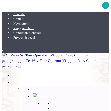
×
Azienda
Contatti
Newsletter
Viaggiare sicuri
Condizioni Generali
Privacy & Legal
DESTINAZIONI
Back
Italia
Back
Lazio