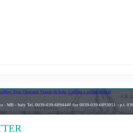
anza - MB - Italy Tel. 0039-039-6894440 fax 0039-039-6893051 - p.i
ETTER