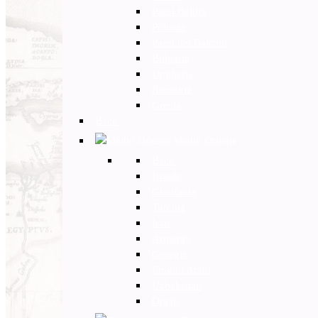
Paesi Baltici
Polonia
Paesi dei Balcani
Bulgaria
Ungheria
Romania
Grecia
Back
Medio Oriente
Back
Israele
Giordania
Turchia
Iran
Armenia
Georgia
Emirati Arabi
Uzbekistan
Oman