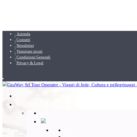
Azienda
Contatti
Newsletter
Viaggiare sicuri
Condizioni Generali
Privacy & Legal
DESTINAZIONI
Back
Italia
Back
Lazio