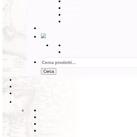
Marocco
Tunisia
Etiopia
Sud Africa
Back
Australia e Pacifico
Back
Australia
Cerca:
Cerca
PARTENZE GARANTITE
INCOMING
BLOG
Back
Eventi
Diario di Viaggi
Notizie