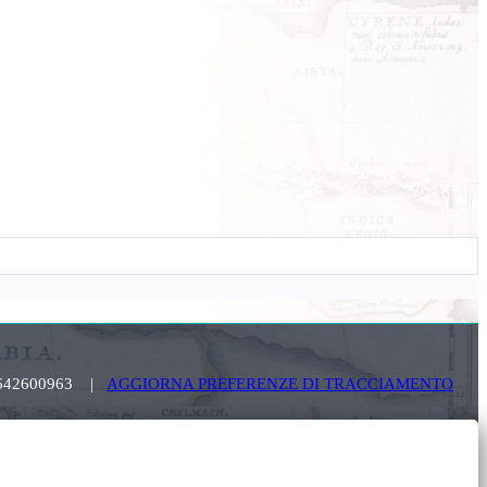
. 03642600963 |
AGGIORNA PREFERENZE DI TRACCIAMENTO