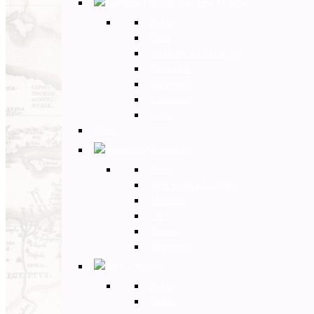
Estremo Oriente
Back
Cina
Vietnam e Cambogia
Birmania
Indonesia
Giappone
India
Back
Americhe
Back
Stati Uniti e Canada
Messico
Perù
Brasile
Argentina
Africa
Back
Egitto