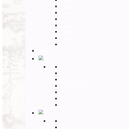
Umbria
Abruzzo
Veneto
Sicilia
Campania
Puglia
Toscana
Back
Europa Ovest
Back
Germania
Gran Bretagna e Irlanda
Paesi Scandinavi
Portogallo
Spagna
Francia
Europa Est
Back
Russia