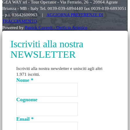
GEA WAY srl - Tour Operator - Via Ferrario, 26 – 20864 Agrate
Brianza - MB - Italy Tel. 0039-039-6894440 fax 0039-039-6893051
- p.i. 03642600963 |
AGGIORNA PREFERENZE DI
TRACCIAMENTO
Powered by
Patrick Gazzoli - Opificio Artistico
Iscriviti alla nostra
NEWSLETTER
Iscriviti alla nostra newsletter e unisciti agli altri
1.971 iscritti.
Nome
*
Cognome
Email
*