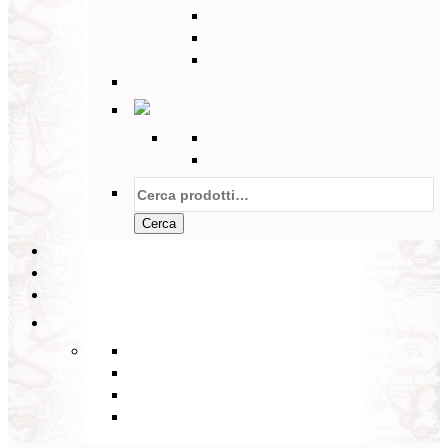
Tunisia
Etiopia
Sud Africa
Back
Australia e Pacifico
Back
Australia
Cerca:
Cerca
PARTENZE GARANTITE
INCOMING
BLOG
Back
Eventi
Diario di Viaggi
Notizie