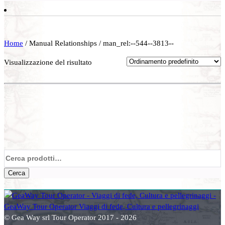
Home
/ Manual Relationships / man_rel:--544--3813--
Visualizzazione del risultato
Cerca:
Cerca
© Gea Way srl Tour Operator 2017 - 2026