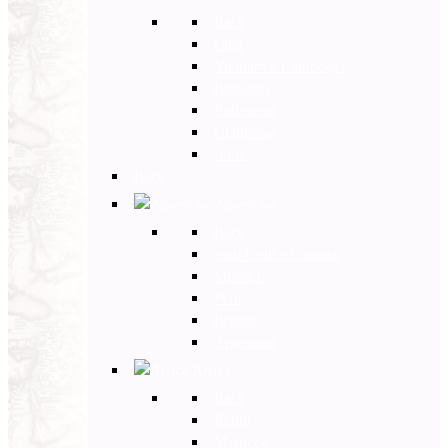
Back
Cina
Vietnam e Cambogia
Birmania
Indonesia
Giappone
India
Back
Americhe
Back
Stati Uniti e Canada
Messico
Perù
Brasile
Argentina
Africa
Back
Egitto
Marocco