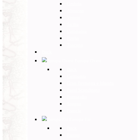
Umbria
Abruzzo
Veneto
Sicilia
Campania
Puglia
Toscana
Back
Europa Ovest
Back
Germania
Gran Bretagna e Irlanda
Paesi Scandinavi
Portogallo
Spagna
Francia
Europa Est
Back
Russia