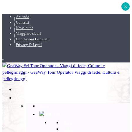
×
Azienda
Contatti
Newsletter
Viaggiare sicuri
Condizioni Generali
Privacy & Legal
DESTINAZIONI
Back
Italia
Back
Lazio