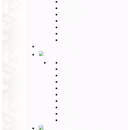
Paesi Baltici
Polonia
Paesi dei Balcani
Bulgaria
Ungheria
Romania
Grecia
Back
Medio Oriente
Back
Israele
Giordania
Turchia
Iran
Armenia
Georgia
Emirati Arabi
Uzbekistan
Oman
Estremo Oriente