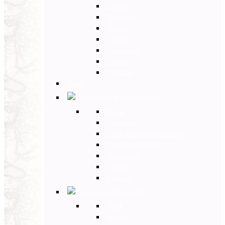
Umbria
Abruzzo
Veneto
Sicilia
Campania
Puglia
Toscana
Back
Europa Ovest
Back
Germania
Gran Bretagna e Irlanda
Paesi Scandinavi
Portogallo
Spagna
Francia
Europa Est
Back
Russia