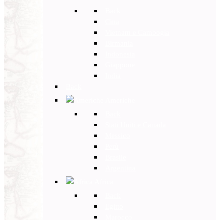
Back
Cina
Vietnam e Cambogia
Birmania
Indonesia
Giappone
India
Back
Americhe
Back
Stati Uniti e Canada
Messico
Perù
Brasile
Argentina
Africa
Back
Egitto
Marocco