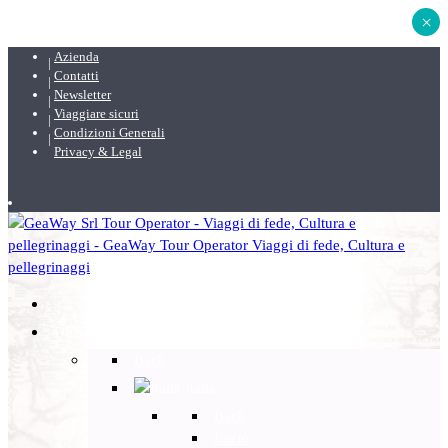
×
Azienda
Contatti
Newsletter
Viaggiare sicuri
Condizioni Generali
Privacy & Legal
DESTINAZIONI
Back
Italia
Back
Lazio