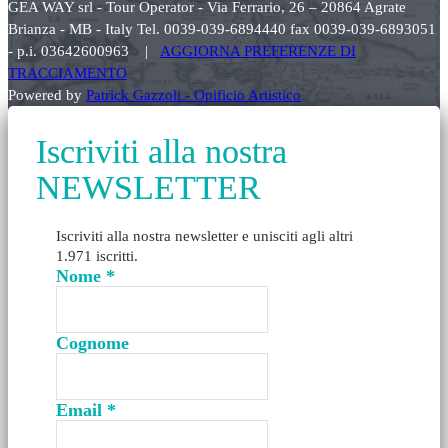
GEA WAY srl - Tour Operator - Via Ferrario, 26 – 20864 Agrate
Brianza - MB - Italy Tel. 0039-039-6894440 fax 0039-039-6893051
- p.i. 03642600963 |
AGGIORNA PREFERENZE DI
TRACCIAMENTO
Powered by
Patrick Gazzoli - Opificio Artistico
Iscriviti alla nostra
NEWSLETTER
Iscriviti alla nostra newsletter e unisciti agli altri
1.971 iscritti.
Nome
*
Cognome
Email
*