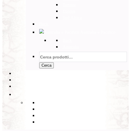
Tunisia
Etiopia
Sud Africa
Back
Australia e Pacifico
Back
Australia
Cerca:
Cerca
PARTENZE GARANTITE
INCOMING
BLOG
Back
Eventi
Diario di Viaggi
Notizie