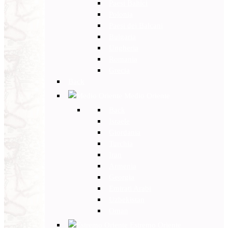
Paesi Baltici
Polonia
Paesi dei Balcani
Bulgaria
Ungheria
Romania
Grecia
Back
Medio Oriente
Back
Israele
Giordania
Turchia
Iran
Armenia
Georgia
Emirati Arabi
Uzbekistan
Oman
Estremo Oriente