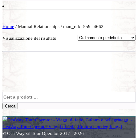
Home
/ Manual Relationships / man_rel:--559--4662--
Visualizzazione del risultato
Cerca:
Cerca
© Gea Way srl Tour Operator 2017 - 2026