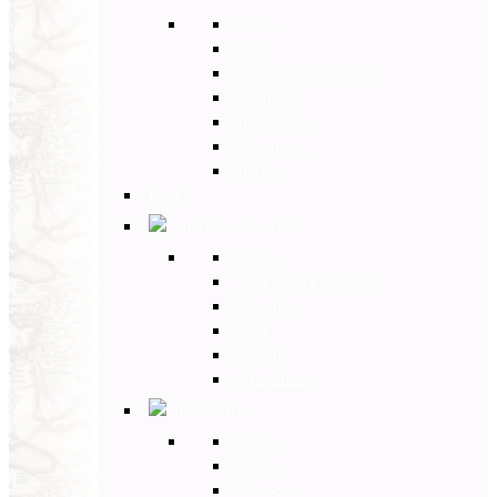
Back
Cina
Vietnam e Cambogia
Birmania
Indonesia
Giappone
India
Back
Americhe
Back
Stati Uniti e Canada
Messico
Perù
Brasile
Argentina
Africa
Back
Egitto
Marocco