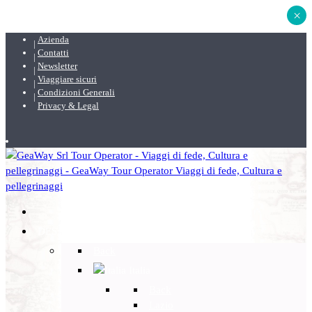
×
Azienda
Contatti
Newsletter
Viaggiare sicuri
Condizioni Generali
Privacy & Legal
DESTINAZIONI
Back
Italia
Back
Lazio