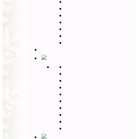
Paesi Baltici
Polonia
Paesi dei Balcani
Bulgaria
Ungheria
Romania
Grecia
Back
Medio Oriente
Back
Israele
Giordania
Turchia
Iran
Armenia
Georgia
Emirati Arabi
Uzbekistan
Oman
Estremo Oriente