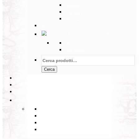
Tunisia
Etiopia
Sud Africa
Back
Australia e Pacifico
Back
Australia
Cerca:
Cerca
PARTENZE GARANTITE
INCOMING
BLOG
Back
Eventi
Diario di Viaggi
Notizie