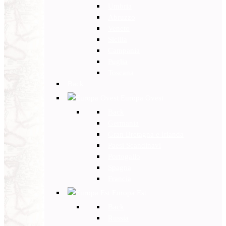
Umbria
Abruzzo
Veneto
Sicilia
Campania
Puglia
Toscana
Back
Europa Ovest
Back
Germania
Gran Bretagna e Irlanda
Paesi Scandinavi
Portogallo
Spagna
Francia
Europa Est
Back
Russia