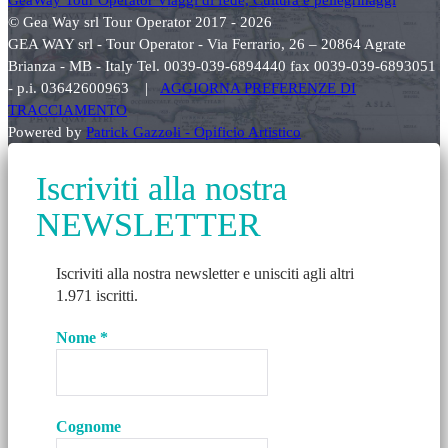
© Gea Way srl Tour Operator 2017 - 2026
GEA WAY srl - Tour Operator - Via Ferrario, 26 – 20864 Agrate
Brianza - MB - Italy Tel. 0039-039-6894440 fax 0039-039-6893051
- p.i. 03642600963 |
AGGIORNA PREFERENZE DI
TRACCIAMENTO
Powered by
Patrick Gazzoli - Opificio Artistico
Iscriviti alla nostra
NEWSLETTER
Iscriviti alla nostra newsletter e unisciti agli altri
1.971 iscritti.
Nome
*
Cognome