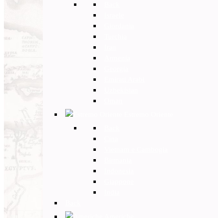
Back
Israele
Giordania
Turchia
Iran
Armenia
Georgia
Emirati Arabi
Uzbekistan
Oman
Estremo Oriente
Back
Cina
Vietnam e Cambogia
Birmania
Indonesia
Giappone
India
Back
Americhe