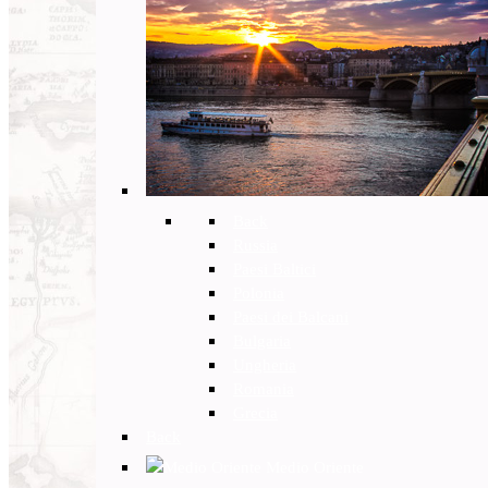
Back
Russia
Paesi Baltici
Polonia
Paesi dei Balcani
Bulgaria
Ungheria
Romania
Grecia
Back
Medio Oriente