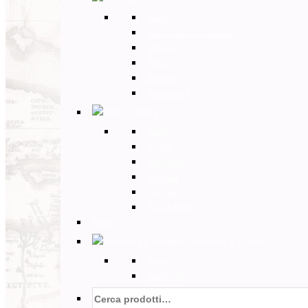
Back
Stati Uniti e Canada
Messico
Perù
Brasile
Argentina
Africa
Back
Egitto
Marocco
Tunisia
Etiopia
Sud Africa
Back
Australia e Pacifico
Back
Australia
Cerca: