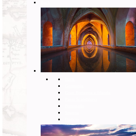
Back
Back
Germania
Gran Bretagna e Irlanda
Paesi Scandinavi
Portogallo
Spagna
Francia