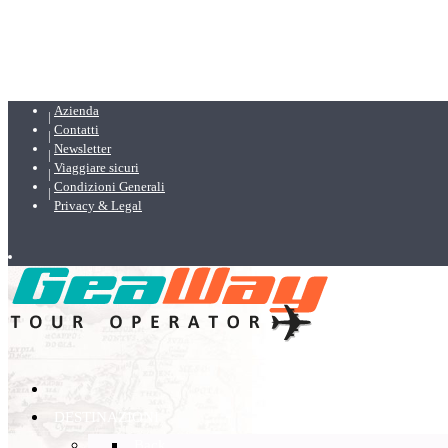
Azienda
Contatti
Newsletter
Viaggiare sicuri
Condizioni Generali
Privacy & Legal
DESTINAZIONI
Back