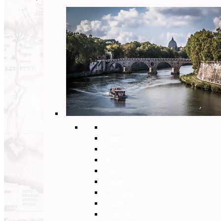
Back
Lazio
Umbria
Abruzzo
Veneto
Sicilia
Campania
Puglia
Toscana