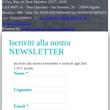
© Gea Way srl Tour Operator 2017 - 2026
GEA WAY srl - Tour Operator - Via Ferrario, 26 – 20864 Agrate
Brianza - MB - Italy Tel. 0039-039-6894440 fax 0039-039-6893051
- p.i. 03642600963 |
AGGIORNA PREFERENZE DI
TRACCIAMENTO
Powered by
Patrick Gazzoli - Opificio Artistico
Iscriviti alla nostra
NEWSLETTER
Iscriviti alla nostra newsletter e unisciti agli altri
1.971 iscritti.
Nome
*
Cognome
Email
*