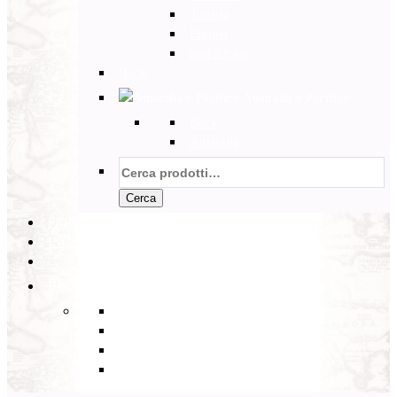
Tunisia
Etiopia
Sud Africa
Back
Australia e Pacifico
Back
Australia
Cerca:
Cerca
PARTENZE GARANTITE
INCOMING
BLOG
Back
Eventi
Diario di Viaggi
Notizie