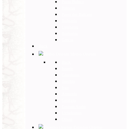
Paesi Baltici
Polonia
Paesi dei Balcani
Bulgaria
Ungheria
Romania
Grecia
Back
Medio Oriente
Back
Israele
Giordania
Turchia
Iran
Armenia
Georgia
Emirati Arabi
Uzbekistan
Oman
Estremo Oriente