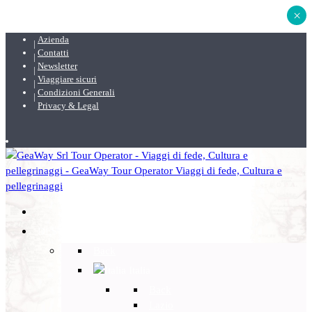
×
Azienda
Contatti
Newsletter
Viaggiare sicuri
Condizioni Generali
Privacy & Legal
DESTINAZIONI
Back
Italia
Back
Lazio