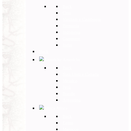
Back
Cina
Vietnam e Cambogia
Birmania
Indonesia
Giappone
India
Back
Americhe
Back
Stati Uniti e Canada
Messico
Perù
Brasile
Argentina
Africa
Back
Egitto
Marocco