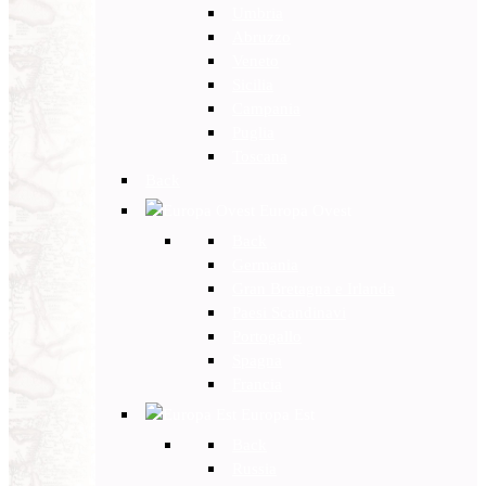
Umbria
Abruzzo
Veneto
Sicilia
Campania
Puglia
Toscana
Back
Europa Ovest
Back
Germania
Gran Bretagna e Irlanda
Paesi Scandinavi
Portogallo
Spagna
Francia
Europa Est
Back
Russia