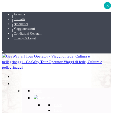
×
Azienda
Contatti
Newsletter
Viaggiare sicuri
Condizioni Generali
Privacy & Legal
DESTINAZIONI
Back
Italia
Back
Lazio