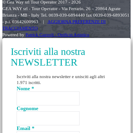
© Gea Way srl Tour Operator 2017 - 2026
GEA WAY srl - Tour Operator - Via Ferrario, 26 – 20864 Agrate
Brianza - MB - Italy Tel. 0039-039-6894440 fax 0039-039-6893051
- p.i. 03642600963 |
AGGIORNA PREFERENZE DI
TRACCIAMENTO
Powered by
Patrick Gazzoli - Opificio Artistico
Iscriviti alla nostra
NEWSLETTER
Iscriviti alla nostra newsletter e unisciti agli altri
1.971 iscritti.
Nome
*
Cognome
Email
*