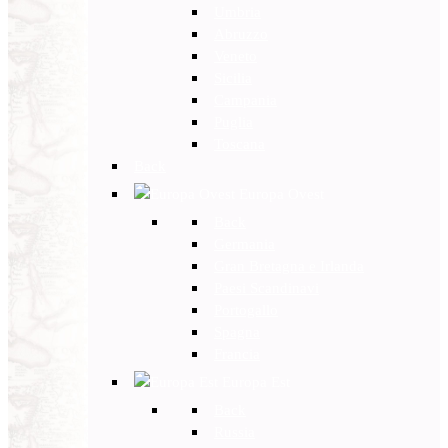
Umbria
Abruzzo
Veneto
Sicilia
Campania
Puglia
Toscana
Back
Europa Ovest
Back
Germania
Gran Bretagna e Irlanda
Paesi Scandinavi
Portogallo
Spagna
Francia
Europa Est
Back
Russia