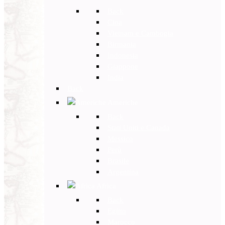
Back
Cina
Vietnam e Cambogia
Birmania
Indonesia
Giappone
India
Back
Americhe
Back
Stati Uniti e Canada
Messico
Perù
Brasile
Argentina
Africa
Back
Egitto
Marocco