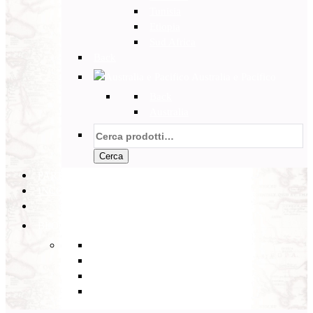
Tunisia
Etiopia
Sud Africa
Back
Australia e Pacifico
Back
Australia
Cerca:
Cerca
PARTENZE GARANTITE
INCOMING
BLOG
Back
Eventi
Diario di Viaggi
Notizie