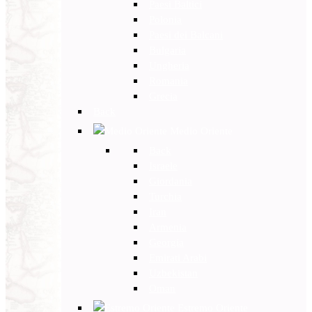
Paesi Baltici
Polonia
Paesi dei Balcani
Bulgaria
Ungheria
Romania
Grecia
Back
Medio Oriente
Back
Israele
Giordania
Turchia
Iran
Armenia
Georgia
Emirati Arabi
Uzbekistan
Oman
Estremo Oriente