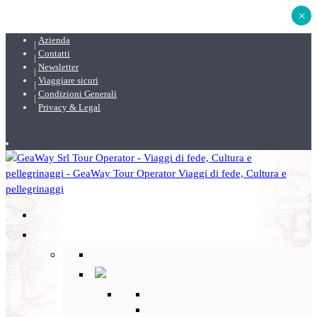
×
Azienda
Contatti
Newsletter
Viaggiare sicuri
Condizioni Generali
Privacy & Legal
DESTINAZIONI
Back
Italia
Back
Lazio