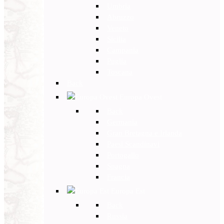
Umbria
Abruzzo
Veneto
Sicilia
Campania
Puglia
Toscana
Back
Europa Ovest
Back
Germania
Gran Bretagna e Irlanda
Paesi Scandinavi
Portogallo
Spagna
Francia
Europa Est
Back
Russia