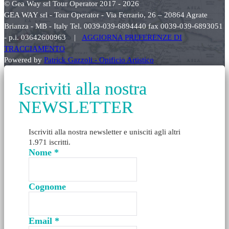
© Gea Way srl Tour Operator 2017 - 2026
GEA WAY srl - Tour Operator - Via Ferrario, 26 – 20864 Agrate
Brianza - MB - Italy Tel. 0039-039-6894440 fax 0039-039-6893051
- p.i. 03642600963 |
AGGIORNA PREFERENZE DI
TRACCIAMENTO
Powered by
Patrick Gazzoli - Opificio Artistico
Iscriviti alla nostra
NEWSLETTER
Iscriviti alla nostra newsletter e unisciti agli altri
1.971 iscritti.
Nome
*
Cognome
Email
*