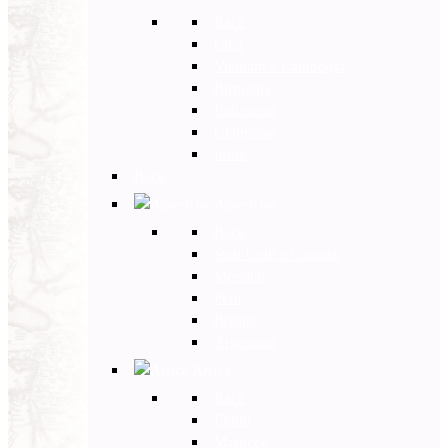
Back
Cina
Vietnam e Cambogia
Birmania
Indonesia
Giappone
India
Back
Americhe
Back
Stati Uniti e Canada
Messico
Perù
Brasile
Argentina
Africa
Back
Egitto
Marocco