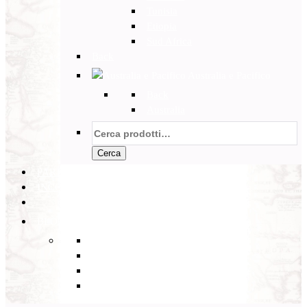
Tunisia
Etiopia
Sud Africa
Back
Australia e Pacifico
Back
Australia
Cerca:
Cerca
PARTENZE GARANTITE
INCOMING
BLOG
Back
Eventi
Diario di Viaggi
Notizie