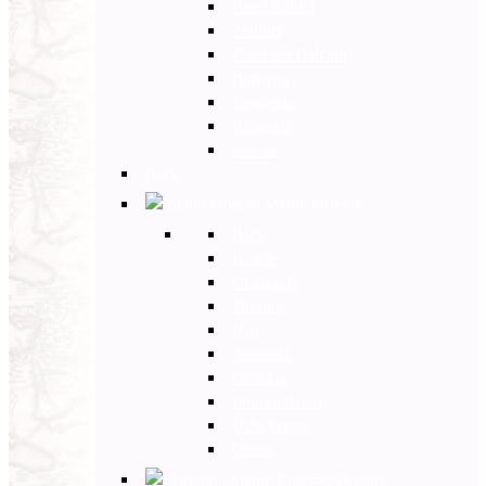
Paesi Baltici
Polonia
Paesi dei Balcani
Bulgaria
Ungheria
Romania
Grecia
Back
Medio Oriente
Back
Israele
Giordania
Turchia
Iran
Armenia
Georgia
Emirati Arabi
Uzbekistan
Oman
Estremo Oriente