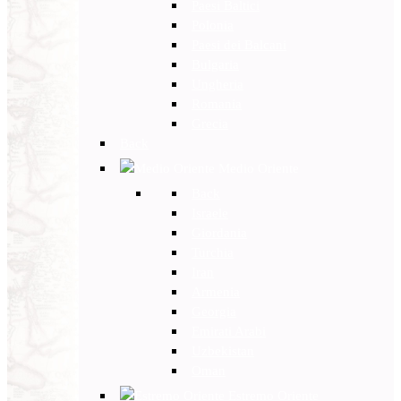
Paesi Baltici
Polonia
Paesi dei Balcani
Bulgaria
Ungheria
Romania
Grecia
Back
Medio Oriente
Back
Israele
Giordania
Turchia
Iran
Armenia
Georgia
Emirati Arabi
Uzbekistan
Oman
Estremo Oriente