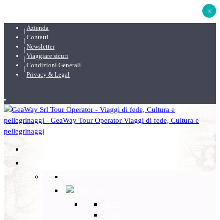
×
Azienda
Contatti
Newsletter
Viaggiare sicuri
Condizioni Generali
Privacy & Legal
DESTINAZIONI
Back
Italia
Back
Lazio