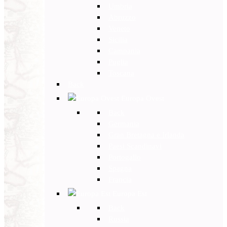
Umbria
Abruzzo
Veneto
Sicilia
Campania
Puglia
Toscana
Back
Europa Ovest
Back
Germania
Gran Bretagna e Irlanda
Paesi Scandinavi
Portogallo
Spagna
Francia
Europa Est
Back
Russia