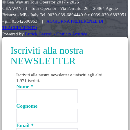
© Gea Way srl Tour Operator 2017 - 2026
GEA WAY srl - Tour Operator - Via Ferrario, 26 – 20864 Agrate
Brianza - MB - Italy Tel. 0039-039-6894440 fax 0039-039-6893051
- p.i. 03642600963 |
AGGIORNA PREFERENZE DI
TRACCIAMENTO
Powered by
Patrick Gazzoli - Opificio Artistico
Iscriviti alla nostra
NEWSLETTER
Iscriviti alla nostra newsletter e unisciti agli altri
1.971 iscritti.
Nome
*
Cognome
Email
*