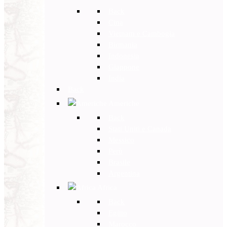
Back
Cina
Vietnam e Cambogia
Birmania
Indonesia
Giappone
India
Back
Americhe
Back
Stati Uniti e Canada
Messico
Perù
Brasile
Argentina
Africa
Back
Egitto
Marocco