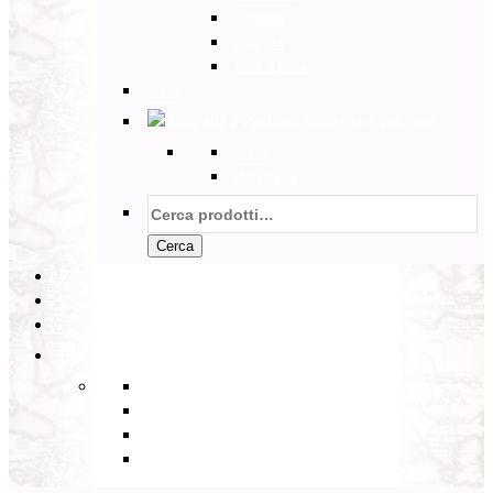
Tunisia
Etiopia
Sud Africa
Back
Australia e Pacifico
Back
Australia
Cerca:
Cerca
PARTENZE GARANTITE
INCOMING
BLOG
Back
Eventi
Diario di Viaggi
Notizie