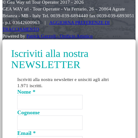
© Gea Way srl Tour Operator 2017 - 2026
GEA WAY srl - Tour Operator - Via Ferrario, 26 – 20864 Agrate
Brianza - MB - Italy Tel. 0039-039-6894440 fax 0039-039-6893051
- p.i. 03642600963 |
AGGIORNA PREFERENZE DI
TRACCIAMENTO
Powered by
Patrick Gazzoli - Opificio Artistico
Iscriviti alla nostra
NEWSLETTER
Iscriviti alla nostra newsletter e unisciti agli altri
1.971 iscritti.
Nome
*
Cognome
Email
*