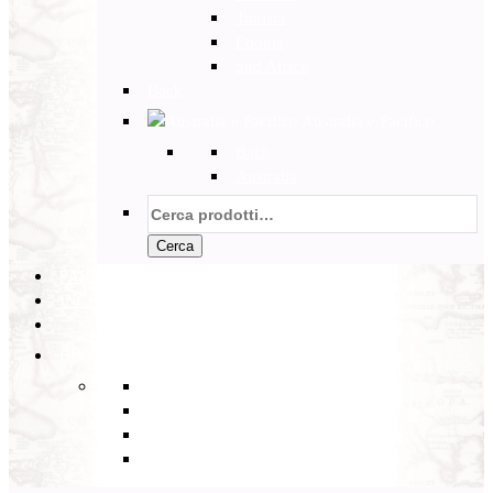
Tunisia
Etiopia
Sud Africa
Back
Australia e Pacifico
Back
Australia
Cerca:
Cerca
PARTENZE GARANTITE
INCOMING
BLOG
Back
Eventi
Diario di Viaggi
Notizie