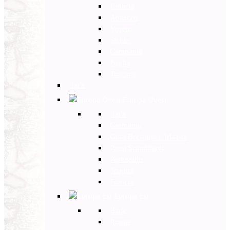
Umbria
Abruzzo
Veneto
Sicilia
Campania
Puglia
Toscana
Back
Europa Ovest
Back
Germania
Gran Bretagna e Irlanda
Paesi Scandinavi
Portogallo
Spagna
Francia
Europa Est
Back
Russia