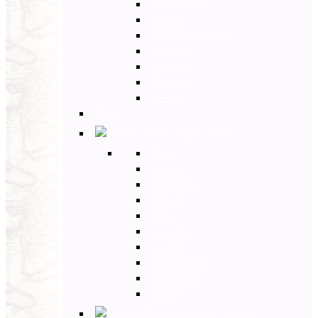
Paesi Baltici
Polonia
Paesi dei Balcani
Bulgaria
Ungheria
Romania
Grecia
Back
Medio Oriente
Back
Israele
Giordania
Turchia
Iran
Armenia
Georgia
Emirati Arabi
Uzbekistan
Oman
Estremo Oriente