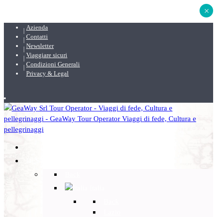
×
Azienda
Contatti
Newsletter
Viaggiare sicuri
Condizioni Generali
Privacy & Legal
DESTINAZIONI
Back
Italia
Back
Lazio