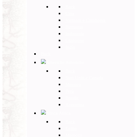
Back
Cina
Vietnam e Cambogia
Birmania
Indonesia
Giappone
India
Back
Americhe
Back
Stati Uniti e Canada
Messico
Perù
Brasile
Argentina
Africa
Back
Egitto
Marocco