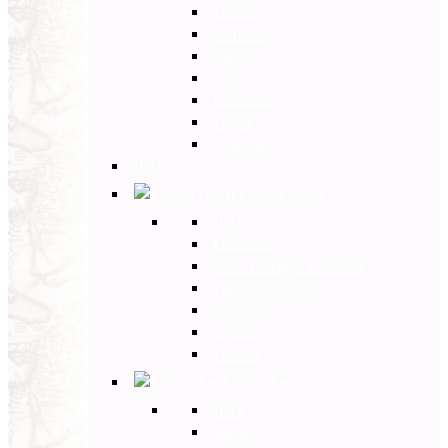
Umbria
Abruzzo
Veneto
Sicilia
Campania
Puglia
Toscana
Back
Europa Ovest
Back
Germania
Gran Bretagna e Irlanda
Paesi Scandinavi
Portogallo
Spagna
Francia
Europa Est
Back
Russia