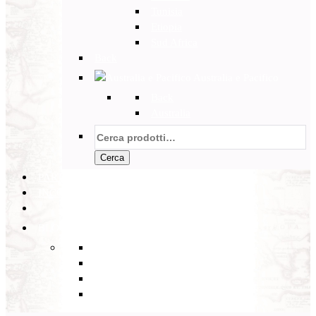
Tunisia
Etiopia
Sud Africa
Back
Australia e Pacifico
Back
Australia
Cerca:
Cerca
PARTENZE GARANTITE
INCOMING
BLOG
Back
Eventi
Diario di Viaggi
Notizie