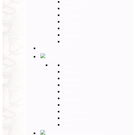
Paesi Baltici
Polonia
Paesi dei Balcani
Bulgaria
Ungheria
Romania
Grecia
Back
Medio Oriente
Back
Israele
Giordania
Turchia
Iran
Armenia
Georgia
Emirati Arabi
Uzbekistan
Oman
Estremo Oriente