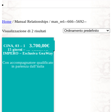
Home
/ Manual Relationships / man_rel:--666--5692--
Visualizzazione di 2 risultati
3.700,00
€
CINA, 03 – 17 APRILE 2027-
15 giorni – IL CELESTE
IMPERO – Esclusiva GeaWay
Con accompagnatore qualificato
in partenza dall’italia