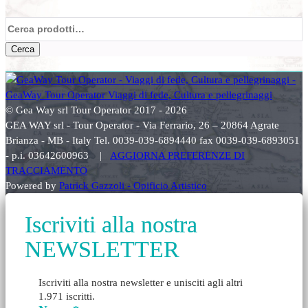
Cerca:
Cerca
© Gea Way srl Tour Operator 2017 - 2026
GEA WAY srl - Tour Operator - Via Ferrario, 26 – 20864 Agrate
Brianza - MB - Italy Tel. 0039-039-6894440 fax 0039-039-6893051
- p.i. 03642600963 |
AGGIORNA PREFERENZE DI
TRACCIAMENTO
Powered by
Patrick Gazzoli - Opificio Artistico
Iscriviti alla nostra
NEWSLETTER
Iscriviti alla nostra newsletter e unisciti agli altri
1.971 iscritti.