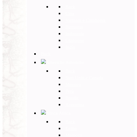
Back
Cina
Vietnam e Cambogia
Birmania
Indonesia
Giappone
India
Back
Americhe
Back
Stati Uniti e Canada
Messico
Perù
Brasile
Argentina
Africa
Back
Egitto
Marocco