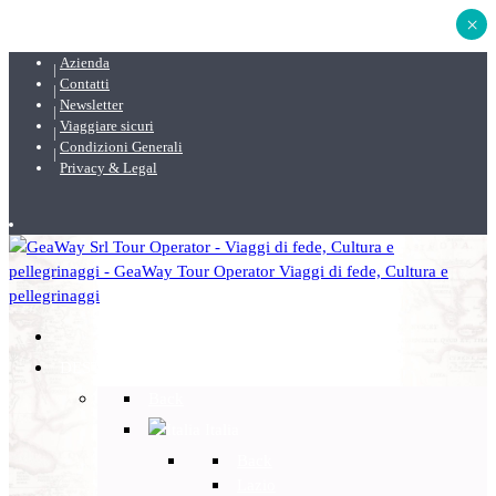
×
Azienda
Contatti
Newsletter
Viaggiare sicuri
Condizioni Generali
Privacy & Legal
DESTINAZIONI
Back
Italia
Back
Lazio